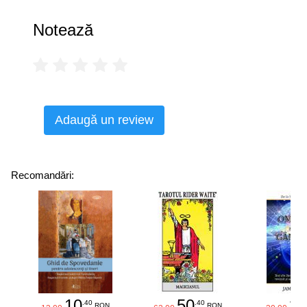
asemenea, avantajele lor. Lecţiile de viaţă care îi aşteaptă
pe adolescenţi sunt lecţii din care putem învăţa cu toţii,
Notează
indiferent de vârstă.”
• Daniel Goleman
Adaugă un review
Recomandări:
10
50
25
.40
.40
RON
RON