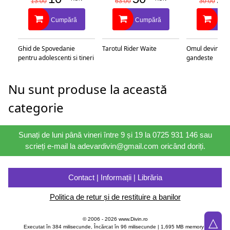
13.00
63.00
30.00
Cumpără
Cumpără
Cu
Ghid de Spovedanie
Tarotul Rider Waite
Omul devine c
pentru adolescenti si tineri
gandeste
Nu sunt produse la această
categorie
Sunați de luni până vineri între 9 și 19 la 0725 931 146 sau
scrieți e-mail la adevardivin@gmail.com oricând doriți.
Contact | Informații | Librăria
Politica de retur și de restituire a banilor
△
© 2006 - 2026 www.Divin.ro
Executat în 384 milisecunde, Încărcat în
96
milisecunde | 1,695 MB memory |