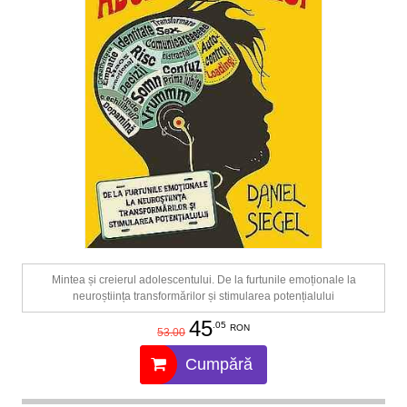
Mintea și creierul adolescentului. De la furtunile emoționale la
neuroștiința transformărilor și stimularea potențialului
45
.05
RON
53.00
Cumpără