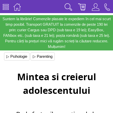
Suntem la librărie! Comenzile plasate le expediem în cel mai scurt
timp posibil. Transport GRATUIT la comenzile de peste 190 lei
prin: curier Cargus sau DPD (sub taxa e 19 lei); EasyBox,
FANbox etc. (sub taxa e 21 lei); poșta română (sub taxa e 25 lei).
Pentru cărți la prețuri mici vă rugăm scrieți la căutare reducere.
Mulțumim!
▷ Psihologie
▷ Parenting
Mintea si creierul
adolescentului