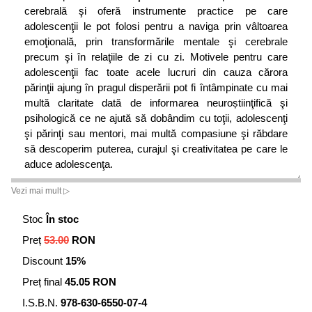
cerebrală şi oferă instrumente practice pe care
adolescenţii le pot folosi pentru a naviga prin vâltoarea
emoţională, prin transformările mentale şi cerebrale
precum şi în relaţiile de zi cu zi. Motivele pentru care
adolescenţii fac toate acele lucruri din cauza cărora
părinţii ajung în pragul disperării pot fi întâmpinate cu mai
multă claritate dată de informarea neuroștiinţifică şi
psihologică ce ne ajută să dobândim cu toţii, adolescenţi
şi părinţi sau mentori, mai multă compasiune şi răbdare
să descoperim puterea, curajul şi creativitatea pe care le
aduce adolescenţa.
Vezi mai mult ▷
Ca om de știinţă vizionar şi deschizător de drumuri, Siegel
ştie că, dacă tratăm adolescenţii cu respectul şi cu
Stoc
În stoc
înţelegerea cuvenite, aceștia vor avea toate şansele să îşi
Preț
53.00
RON
atingă cel mai înalt potenţial.
Mintea şi creierul
adolescentului
(nouă ediţie a cărții
Vâltoarea minţii
) este
Discount
15%
o carte revelatoare şi impresionantă, un dar minunat
Preț final
45.05 RON
pentru noi toţi. Daniel Siegel demonstrează cum
presupusele dezavantaje ale anilor adolescenţei au, de
I.S.B.N.
978-630-6550-07-4