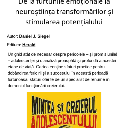
De la furtunile emoţionale la
neuroștiinţa transformărilor şi
stimularea potenţialului
Autor:
Daniel J. Siegel
Editura:
Herald
Un ghid atât de necesar despre pericolele – şi promisiunile!
– adolescenţei şi o analiză proaspătă şi profundă a acestei
etape de viaţă. Cartea conţine sfaturi practice pentru
dobândirea fericirii şi a succesului în această perioadă
furtunoasă, sfaturi oferite de un specialist de renume în
domeniul funcţionării creierului.