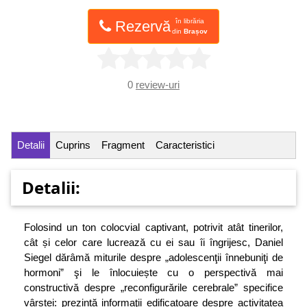
în librăria
Rezervă
din
Brașov
0
review-uri
Detalii
Cuprins
Fragment
Caracteristici
Detalii:
Folosind un ton colocvial captivant, potrivit atât tinerilor,
cât și celor care lucrează cu ei sau îi îngrijesc, Daniel
Siegel dărâmă miturile despre „adolescenţii înnebuniţi de
hormoni” şi le înlocuiește cu o perspectivă mai
constructivă despre „reconfigurările cerebrale” specifice
vârstei: prezintă informaţii edificatoare despre activitatea