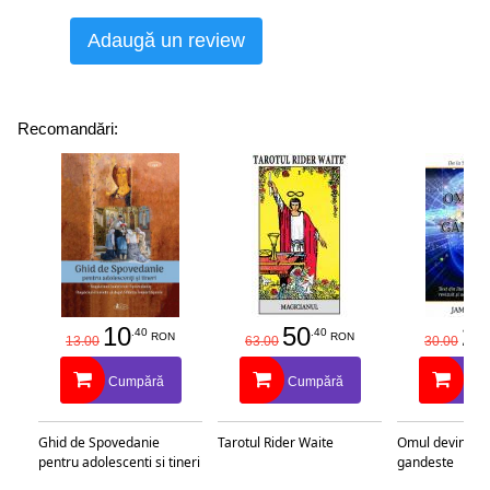
Adaugă un review
Recomandări:
10
50
25
.40
.40
RON
RON
13.00
63.00
30.00
Cumpără
Cumpără
Cu
Ghid de Spovedanie
Tarotul Rider Waite
Omul devine c
pentru adolescenti si tineri
gandeste