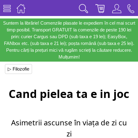
Suntem la librărie! Comenzile plasate le expediem în cel mai scurt
timp posibil. Transport GRATUIT la comenzile de peste 190 lei
prin: curier Cargus sau DPD (sub taxa e 19 lei); EasyBox,
FANbox etc. (sub taxa e 21 lei); poșta română (sub taxa e 25 lei).
Pentru cărți la prețuri mici vă rugăm scrieți la căutare reducere.
Mulțumim!
▷ Filozofie
Cand pielea ta e in joc
Asimetrii ascunse în viața de zi cu
zi