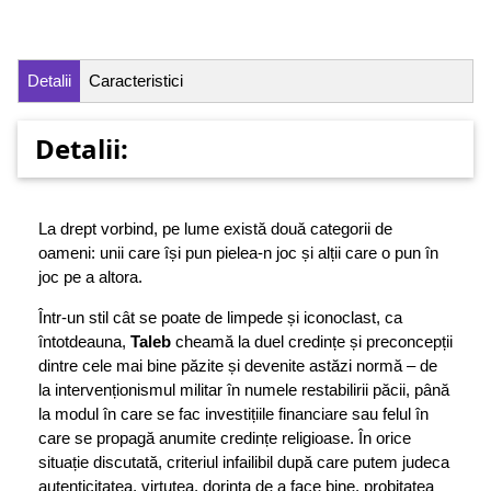
Detalii
Caracteristici
Detalii:
La drept vorbind, pe lume există două categorii de
oameni: unii care își pun pielea-n joc și alții care o pun în
joc pe a altora.
Într-un stil cât se poate de limpede și iconoclast, ca
întotdeauna,
Taleb
cheamă la duel credințe și preconcepții
dintre cele mai bine păzite și devenite astăzi normă – de
la intervenționismul militar în numele restabilirii păcii, până
la modul în care se fac investițiile financiare sau felul în
care se propagă anumite credințe religioase. În orice
situație discutată, criteriul infailibil după care putem judeca
autenticitatea, virtutea, dorința de a face bine, probitatea