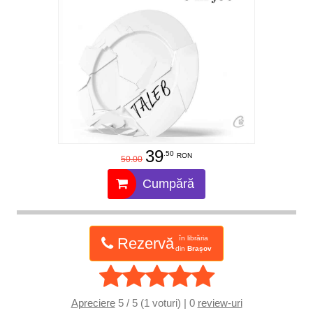
39
.50
RON
50.00
Cumpără
în librăria
Rezervă
din
Brașov
Apreciere
5 / 5 (1 voturi) | 0
review-uri