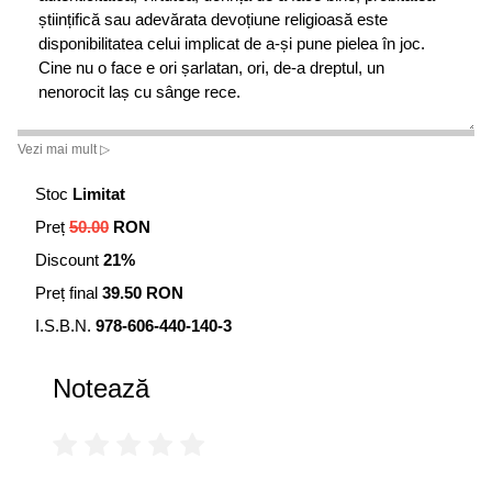
științifică sau adevărata devoțiune religioasă este
disponibilitatea celui implicat de a-și pune pielea în joc.
Cine nu o face e ori șarlatan, ori, de-a dreptul, un
nenorocit laș cu sânge rece.
Vezi mai mult ▷
Stoc
Limitat
Preț
50.00
RON
Discount
21%
Preț final
39.50 RON
I.S.B.N.
978-606-440-140-3
Notează