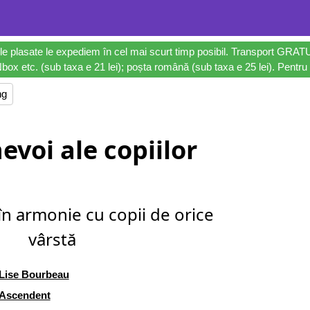
le plasate le expediem în cel mai scurt timp posibil. Transport GRAT
ox etc. (sub taxa e 21 lei); poșta română (sub taxa e 25 lei). Pentru 
ng
nevoi ale copiilor
în armonie cu copii de orice
vârstă
Lise Bourbeau
Ascendent