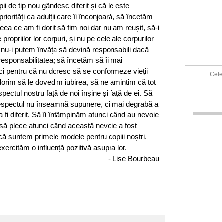
i de tip nou gândesc diferit și că le este
riorități ca adulții care îi înconjoară, să încetăm
eea ce am fi dorit să fim noi dar nu am reușit, să-i
ropriilor lor corpuri, și nu pe cele ale corpurilor
 nu-i putem învăța să devină responsabili dacă
esponsabilitatea; să încetăm să îi mai
i pentru că nu doresc să se conformeze vieții
Cele
 dorim să le dovedim iubirea, să ne amintim că tot
ectul nostru față de noi înșine și față de ei. Să
respectul nu înseamnă supunere, ci mai degrabă a
 a fi diferit. Să îi întâmpinăm atunci când au nevoie
 să plece atunci când această nevoie a fost
că suntem primele modele pentru copiii noștri.
xercităm o influență pozitivă asupra lor.
- Lise Bourbeau