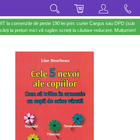
UIT la comenzile de peste 190 lei prin: curier Cargus sau DPD (sub
cărți la prețuri mici vă rugăm scrieți la căutare reducere. Mulțumim!