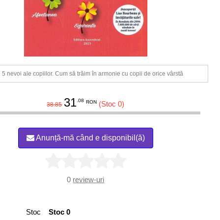
 5 nevoi ale copiilor. Cum să trăim în armonie cu copii de orice vârstă
31
.08
RON
(Stoc 0)
38.85
Anunță-mă când e disponibil(ă)
0
review-uri
Stoc
Stoc 0