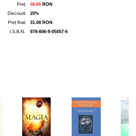
Preț
38.85
RON
Discount
20%
Preț final
31.08 RON
I.S.B.N.
978-606-9-05057-6