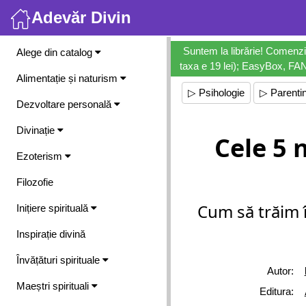
Adevăr Divin
Meniu
Suntem la librărie! Comenzi
Alege din catalog
taxa e 19 lei); EasyBox, FANb
Alimentație și naturism
▷ Psihologie
▷ Parenti
Dezvoltare personală
Divinație
Cele 5 
Ezoterism
Filozofie
Cum să trăim 
Inițiere spirituală
Inspirație divină
Învățături spirituale
Autor:
Maeștri spirituali
Editura: