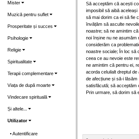
Mister
Să acceptăm că acești copi
imposibil să aibă aceleași p
Muzică pentru suflet
să mai dorim ca ei să fie c
învățăm să asculte nevoile p
Prosperitate și succes
noastre; să ne amintim că
noi înșine nu ne asumăm r
Psihologie
considerăm ca problematic
Religie
noastre sociale; În loc să
ceea ce au nevoie este resp
Spiritualitate
ne amintim că pentru ei, 
acorda celuilalt dreptul de
Terapii complementare
de afecțiune și să-i lăsăm
Viața de după moarte
satisfăcută; să acceptăm 
Prin urmare, să dorim să e
Vindecare spirituală
Și altele...
Utilizator
• Autentificare