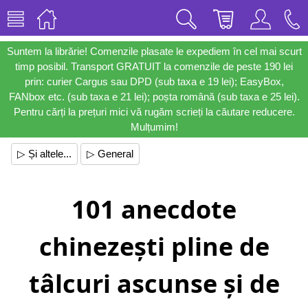
Suntem la librărie! Comenzile plasate le expediem în cel mai scurt
timp posibil. Transport GRATUIT la comenzile de peste 190 lei
prin: curier Cargus sau DPD (sub taxa e 19 lei); EasyBox,
FANbox etc. (sub taxa e 21 lei); poșta română (sub taxa e 25 lei).
Pentru cărți la prețuri mici vă rugăm scrieți la căutare reducere.
Mulțumim!
▷ Și altele...
▷ General
101 anecdote
chinezești pline de
tâlcuri ascunse și de