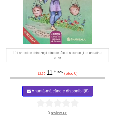
101 anecdote chinezești pline de tâlcuri ascunse și de un rafinat
umor
11
.34
RON
(Stoc 0)
12.60
Anunță-mă când e disponibil(ă)
0
review-uri