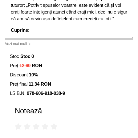
tuturor: „Potrivit spuselor voastre, este evident că și voi
erați foarte inteligenți atunci când erați mici, deci nu e sigur
că am să devin așa de înțelept cum credeți cu toții.”
Cuprins
:
Introducere
Vezi mai mult ▷
Un bărbat ce este demn de acest nume
Stoc
Stoc 0
Vinul oțetit
Preț
12.60
RON
Discount
10%
O obișnuință proastă
Preț final
11.34 RON
Doi căpoși
I.S.B.N.
978-606-918-038-9
Cadoul pentru ziua de naștere
Notează
Hoțul care a devenit victima unui furt
Pantofi cumpărați doar pe măsură
Omul care și-a mușcat singur nasul