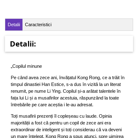
Detalii
Caracteristici
Detalii:
„Copilul minune
Pe când avea zece ani, învățatul Kong Rong, ce a trăit în
timpul dinastiei Han Estice, s-a dus în vizită la un literat
renumit, pe nume Li Ying. Copilul și-a arătat talentele în
fața lui Li și a musafirilor acestuia, răspunzând la toate
întrebările pe care aceștia i le-au adresat.
Toți musafirii prezenți îl copleșeau cu laude. Opinia
majorității a fost că pentru un copil de zece ani era
extraordinar de inteligent și toți considerau că va deveni
un mare înțelept. Kong Rong a spus atunci, spre uimirea