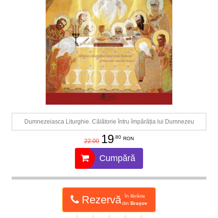
Dumnezeiasca Liturghie. Călătorie întru împărăția lui Dumnezeu
19
.80
RON
22.00
Cumpără
în librăria
Rezervă
din
Brașov