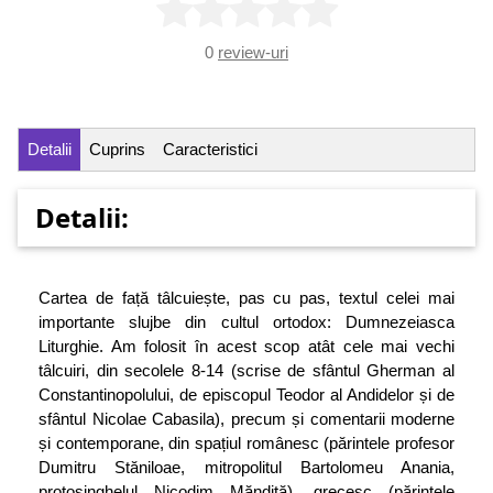
0
review-uri
Detalii
Cuprins
Caracteristici
Detalii:
Cartea de față tâlcuiește, pas cu pas, textul celei mai
importante slujbe din cultul ortodox: Dumnezeiasca
Liturghie. Am folosit în acest scop atât cele mai vechi
tâlcuiri, din secolele 8-14 (scrise de sfântul Gherman al
Constantinopolului, de episcopul Teodor al Andidelor și de
sfântul Nicolae Cabasila), precum și comentarii moderne
și contemporane, din spațiul românesc (părintele profesor
Dumitru Stăniloae, mitropolitul Bartolomeu Anania,
protosinghelul Nicodim Măndiță), grecesc (părintele