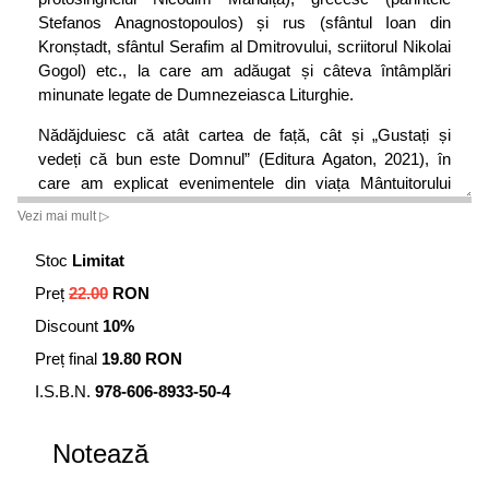
Stefanos Anagnostopoulos) și rus (sfântul Ioan din
Kronștadt, sfântul Serafim al Dmitrovului, scriitorul Nikolai
Gogol) etc., la care am adăugat și câteva întâmplări
minunate legate de Dumnezeiasca Liturghie.
Nădăjduiesc că atât cartea de față, cât și „Gustați și
vedeți că bun este Domnul” (Editura Agaton, 2021), în
care am explicat evenimentele din viața Mântuitorului
simbolizate în Dumnezeiasca Liturghie, vor fi de folos
Vezi mai mult ▷
credinciosului care dorește să înțeleagă mai bine această
Taină a tainelor, centrul cultului ortodox, că vor lămuri
Stoc
Limitat
toate lucrurile mai greu de înțeles și vor încuraja o
Preț
22.00
RON
participare și o trăire mult mai intensă a slujbei, o
Discount
10%
împărtășire atât din Cuvânt, cât și din Trupul și Sângele lui
Hristos, spre tămăduire trupească și sufletească și spre
Preț final
19.80 RON
viața cea veșnică.
I.S.B.N.
978-606-8933-50-4
• Autorul
Notează