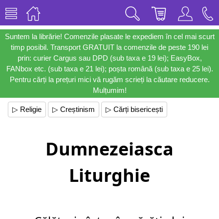
Suntem la librărie! Comenzile plasate le expediem în cel mai scurt
timp posibil. Transport GRATUIT la comenzile de peste 190 lei
prin: curier Cargus sau DPD (sub taxa e 19 lei); EasyBox,
FANbox etc. (sub taxa e 21 lei); poșta română (sub taxa e 25 lei).
Pentru cărți la prețuri mici vă rugăm scrieți la căutare reducere.
Mulțumim!
▷ Religie
▷ Creștinism
▷ Cărți bisericești
Dumnezeiasca
Liturghie