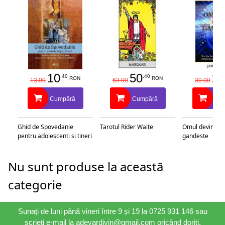
10
50
25
.40
.40
RON
RON
13.00
63.00
30.00
Cumpără
Cumpără
Cu
Ghid de Spovedanie
Tarotul Rider Waite
Omul devine c
pentru adolescenti si tineri
gandeste
Nu sunt produse la această
categorie
Sunați de luni până vineri între 9 și 19 la 0725 931 146 sau
scrieți e-mail la adevardivin@gmail.com oricând doriți.