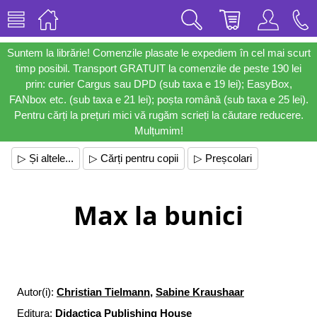
Suntem la librărie! Comenzile plasate le expediem în cel mai scurt
timp posibil. Transport GRATUIT la comenzile de peste 190 lei
prin: curier Cargus sau DPD (sub taxa e 19 lei); EasyBox,
FANbox etc. (sub taxa e 21 lei); poșta română (sub taxa e 25 lei).
Pentru cărți la prețuri mici vă rugăm scrieți la căutare reducere.
Mulțumim!
▷ Și altele...
▷ Cărți pentru copii
▷ Preșcolari
Max la bunici
Autor(i):
Christian Tielmann
,
Sabine Kraushaar
Editura:
Didactica Publishing House