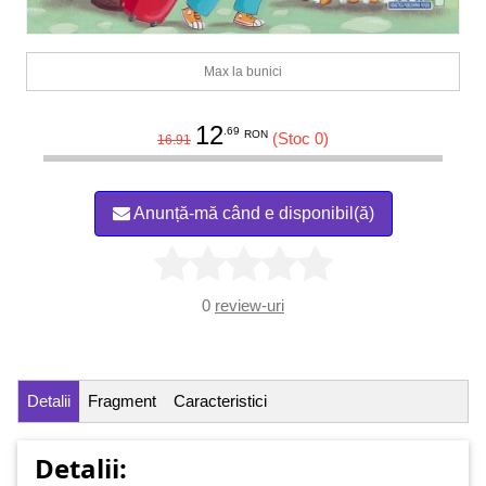
Max la bunici
12
.69
RON
(Stoc 0)
16.91
Anunță-mă când e disponibil(ă)
0
review-uri
Detalii
Fragment
Caracteristici
Detalii: