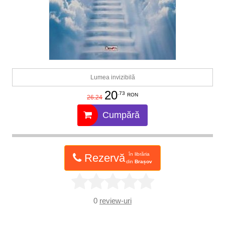
Lumea invizibilă
20
.73
RON
26.24
Cumpără
în librăria
Rezervă
din
Brașov
0
review-uri