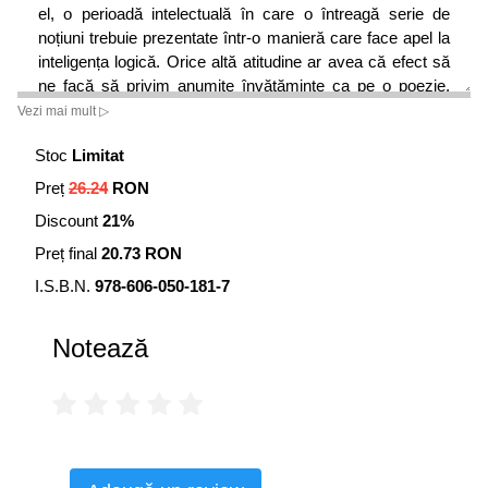
el, o perioadă intelectuală în care o întreagă serie de
noțiuni trebuie prezentate într-o manieră care face apel la
inteligența logică. Orice altă atitudine ar avea că efect să
ne facă să privim anumite învățăminte ca pe o poezie,
sau ca noțiuni accesorii bune de luat în seama în
Vezi mai mult ▷
momente de dezechilibru
Stoc
Limitat
Faptele sunt măiestrii cărora trebuie să ne supunem.
Preț
26.24
RON
Discount
21%
• Ch. Richet
Preț final
20.73 RON
Trăim într-o epocă în care ignorăm faptele și concluziile
care se pot trage din simpla lor observare.
I.S.B.N.
978-606-050-181-7
Notează
• Livius