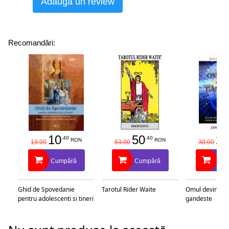
Adaugă un review
Recomandări:
10
50
25
.40
.40
RON
RON
13.00
63.00
30.00
Cumpără
Cumpără
Cu
Ghid de Spovedanie
Tarotul Rider Waite
Omul devine c
pentru adolescenti si tineri
gandeste