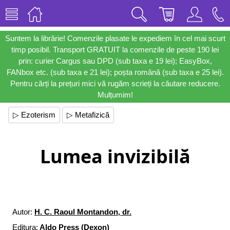
Suntem la librărie! Comenzile plasate le expediem în cel mai scurt
timp posibil. Transport GRATUIT la comenzile de peste 190 lei
prin: curier Cargus sau DPD (sub taxa e 19 lei); EasyBox,
FANbox etc. (sub taxa e 21 lei); poșta română (sub taxa e 25 lei).
Pentru cărți la prețuri mici vă rugăm scrieți la căutare reducere.
Mulțumim!
▷ Ezoterism
▷ Metafizică
Lumea invizibilă
Autor:
H. C. Raoul Montandon, dr.
Editura:
Aldo Press (Dexon)