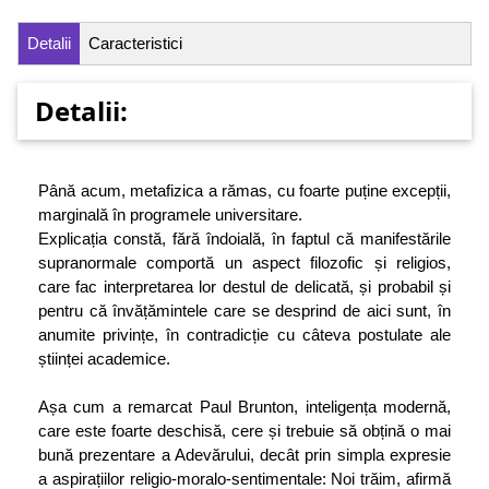
Detalii
Caracteristici
Detalii:
Până acum, metafizica a rămas, cu foarte puține excepții,
marginală în programele universitare.
Explicația constă, fără îndoială, în faptul că manifestările
supranormale comportă un aspect filozofic și religios,
care fac interpretarea lor destul de delicată, și probabil și
pentru că învățămintele care se desprind de aici sunt, în
anumite privințe, în contradicție cu câteva postulate ale
științei academice.
Așa cum a remarcat Paul Brunton, inteligența modernă,
care este foarte deschisă, cere și trebuie să obțină o mai
bună prezentare a Adevărului, decât prin simpla expresie
a aspirațiilor religio-moralo-sentimentale: Noi trăim, afirmă