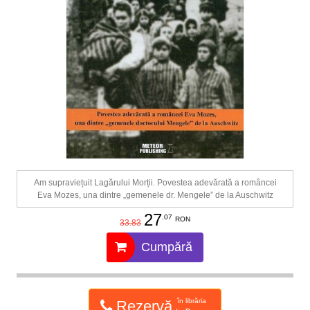
Am supraviețuit Lagărului Morții. Povestea adevărată a româncei
Eva Mozes, una dintre „gemenele dr. Mengele” de la Auschwitz
27
.07
RON
33.83
Cumpără
în librăria
Rezervă