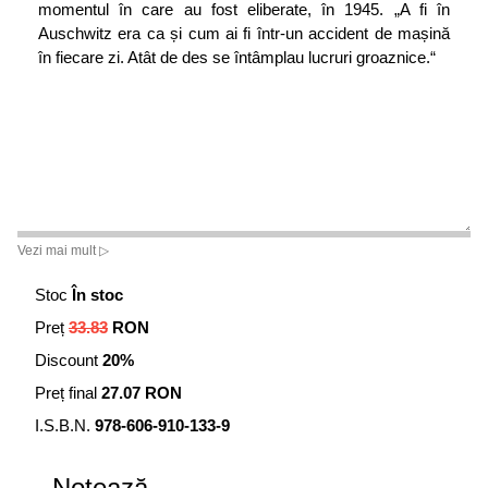
momentul în care au fost eliberate, în 1945. „A fi în
Auschwitz era ca și cum ai fi într-un accident de mașină
în fiecare zi. Atât de des se întâmplau lucruri groaznice.“
Vezi mai mult ▷
Stoc
În stoc
Preț
33.83
RON
Discount
20%
Preț final
27.07 RON
I.S.B.N.
978-606-910-133-9
Notează