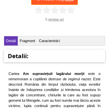
din
Brașov
0
review-uri
Detalii
Fragment
Caracteristici
Detalii:
Cartea
Am supraviețuit lagărului morții
este o
rememorare a copilăriei distruse de regimul nazist. Este
descrisă România din timpul războiului, viața evreilor
înainte de înăsprirea condițiilor și trimiterea acestora în
lagăre de concentrare, chinurile la care au fost supuși
gemenii lui Mengele, cum au fost numite mai târziu aceste
victime, lupta continuă pentru supraviețuire până în