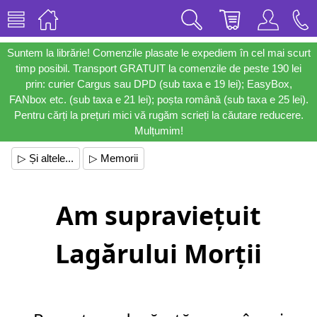
Suntem la librărie! Comenzile plasate le expediem în cel mai scurt
timp posibil. Transport GRATUIT la comenzile de peste 190 lei
prin: curier Cargus sau DPD (sub taxa e 19 lei); EasyBox,
FANbox etc. (sub taxa e 21 lei); poșta română (sub taxa e 25 lei).
Pentru cărți la prețuri mici vă rugăm scrieți la căutare reducere.
Mulțumim!
▷ Și altele...
▷ Memorii
Am supraviețuit
Lagărului Morții