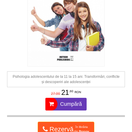
Psihologia adolescentului de la 11 la 15 ani. Transformări, conflicte
și descoperiri ale adolescenței
21
.60
RON
27.00
Cumpără
în librăria
Rezervă
din
Brașov