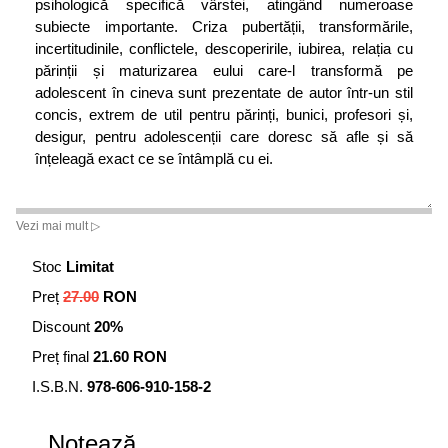
psihologică specifică vârstei, atingând numeroase
subiecte importante. Criza pubertății, transformările,
incertitudinile, conflictele, descoperirile, iubirea, relația cu
părinții și maturizarea eului care-l transformă pe
adolescent în cineva sunt prezentate de autor într-un stil
concis, extrem de util pentru părinți, bunici, profesori și,
desigur, pentru adolescenții care doresc să afle și să
înțeleagă exact ce se întâmplă cu ei.
Vezi mai mult ▷
Stoc
Limitat
Preț
27.00
RON
Discount
20%
Preț final
21.60 RON
I.S.B.N.
978-606-910-158-2
Notează