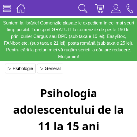
Suntem la librărie! Comenzile plasate le expediem în cel mai scurt
timp posibil. Transport GRATUIT la comenzile de peste 190 lei
prin: curier Cargus sau DPD (sub taxa e 19 lei); EasyBox,
FANbox etc. (sub taxa e 21 lei); poșta română (sub taxa e 25 lei).
Pentru cărți la prețuri mici vă rugăm scrieți la căutare reducere.
Mulțumim!
▷ Psihologie
▷ General
Psihologia
adolescentului de la
11 la 15 ani