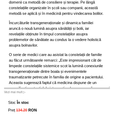
domenii ca metodă de consiliere și terapie. Pe lângă
constelațiile organizate în școli sau companii, această
metodă se aplică și în medicină pentru vindecarea bolilor.
Încurcăturile transgeneraționale și dinamica familiei
aruncă o nouă lumină asupra sănătății și bolii, iar
revelațiile obținute în timpul constelațiilor asupra
problemelor de sănătate au condus la o vedere holistică
asupra bolnavilor.
O serie de medici care au asistat la constelații de familie
au făcut următoarele remarci: „Este impresionant cât de
limpede constelațiile sistemice scot la lumină conexiunile
transgeneraționale dintre boala și evenimentele
traumatizante petrecute în familia de origine a pacientului.
Aceasta sugerează faptul că medicina dispune de un
semnificativ potențial de intervenție, dar se pare că
Vezi mai mult ▷
medicina occidentală (alopată) acordă prea puțină atenție
acestor conexiuni. Această carte este dedicată
Stoc
În stoc
potențialului de vindecare al constelațiilor familiale și se
Preț
134.20
RON
adresează tuturor cadrelor medicale, medici,