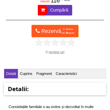
116
RON
134.20
Cumpără
în librăria
Rezervă
din
Brașov
0
review-uri
Detalii
Cuprins
Fragment
Caracteristici
Detalii:
Constelațiile familiale s-au extins și dezvoltat în multe