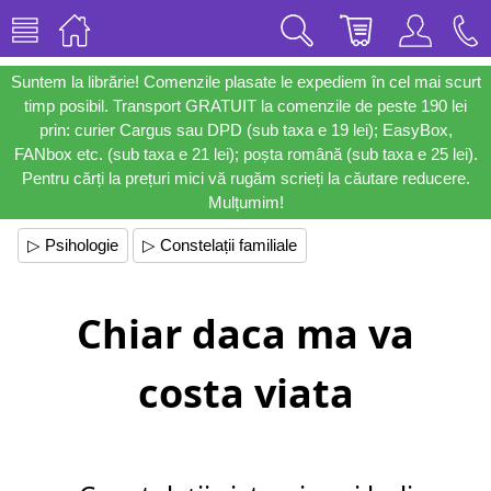
Suntem la librărie! Comenzile plasate le expediem în cel mai scurt
timp posibil. Transport GRATUIT la comenzile de peste 190 lei
prin: curier Cargus sau DPD (sub taxa e 19 lei); EasyBox,
FANbox etc. (sub taxa e 21 lei); poșta română (sub taxa e 25 lei).
Pentru cărți la prețuri mici vă rugăm scrieți la căutare reducere.
Mulțumim!
▷ Psihologie
▷ Constelații familiale
Chiar daca ma va
costa viata