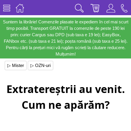
Suntem la librărie! Comenzile plasate le expediem în cel mai scurt
timp posibil. Transport GRATUIT la comenzile de peste 190 lei
prin: curier Cargus sau DPD (sub taxa e 19 lei); EasyBox,
FANbox etc. (sub taxa e 21 lei); poșta română (sub taxa e 25 lei).
Pentru cărți la prețuri mici vă rugăm scrieți la căutare reducere.
Mulțumim!
▷ Mister
▷ OZN-uri
Extratereștrii au venit.
Cum ne apărăm?