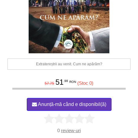
Extratereștrii au venit. Cum ne apărăm?
51
.98
RON
(Stoc 0)
57.75
Anunță-mă când e disponibil(ă)
0
review-uri