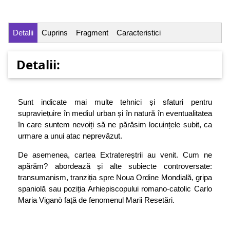
Detalii
Cuprins
Fragment
Caracteristici
Detalii:
Sunt indicate mai multe tehnici și sfaturi pentru
supraviețuire în mediul urban și în natură în eventualitatea
în care suntem nevoiți să ne părăsim locuințele subit, ca
urmare a unui atac neprevăzut.
De asemenea, cartea Extratereștrii au venit. Cum ne
apărăm? abordează și alte subiecte controversate:
transumanism, tranziția spre Noua Ordine Mondială, gripa
spaniolă sau poziția Arhiepiscopului romano-catolic Carlo
Maria Viganò față de fenomenul Marii Resetări.