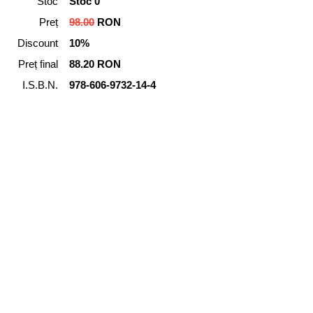
Stoc
Stoc 0
Preț
98.00
RON
Discount
10%
Preț final
88.20 RON
I.S.B.N.
978-606-9732-14-4