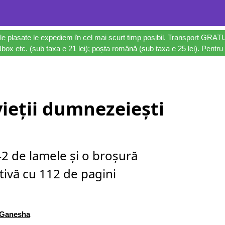
le plasate le expediem în cel mai scurt timp posibil. Transport GRAT
ox etc. (sub taxa e 21 lei); poșta română (sub taxa e 25 lei). Pentru 
vieții dumnezeiești
42 de lamele și o broșură
tivă cu 112 de pagini
Ganesha