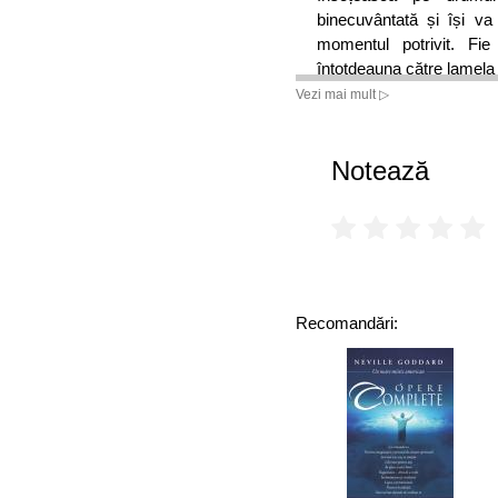
binecuvântată și își va
momentul potrivit. Fi
întotdeauna către lamela 
să reprezinte, la rândul s
Vezi mai mult ▷
aducă zâmbetul pe buze 
la suprafață pentru a f
Notează
contribuie la elevarea con
Recomandări: