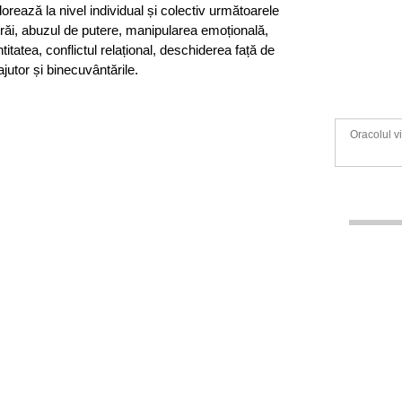
lorează la nivel individual și colectiv următoarele
trăi, abuzul de putere, manipularea emoțională,
entitatea, conflictul relațional, deschiderea față de
ajutor și binecuvântările.
Oracolul v