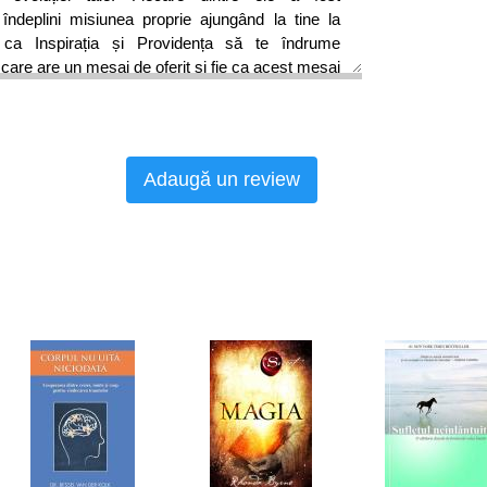
 îndeplini misiunea proprie ajungând la tine la
e ca Inspirația și Providența să te îndrume
care are un mesaj de oferit și fie ca acest mesaj
ău, un sui-generis ghid capabil să te ajute, să-ți
sau să permită unei emoții reprimate să reapară
i alchimizată. Fie ca acest joc divinatoriu să
științelor către binele suprem al tuturor!
Adaugă un review