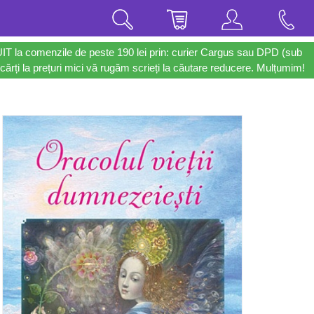
UIT la comenzile de peste 190 lei prin: curier Cargus sau DPD (sub
cărți la prețuri mici vă rugăm scrieți la căutare reducere. Mulțumim!