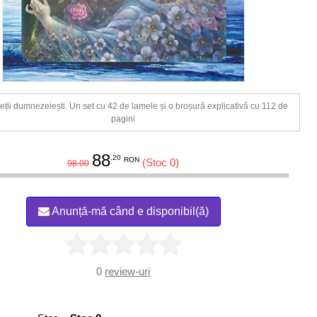
ieții dumnezeiești. Un set cu 42 de lamele și o broșură explicativă cu 112 de
pagini
88
.20
RON
(Stoc 0)
98.00
Anunță-mă când e disponibil(ă)
0
review-uri