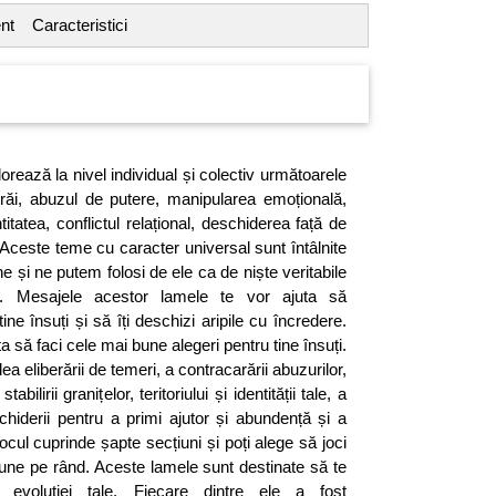
nt
Caracteristici
orează la nivel individual și colectiv următoarele
trăi, abuzul de putere, manipularea emoțională,
entitatea, conflictul relațional, deschiderea față de
. Aceste teme cu caracter universal sunt întâlnite
ene și ne putem folosi de ele ca de niște veritabile
ei. Mesajele acestor lamele te vor ajuta să
ne însuți și să îți deschizi aripile cu încredere.
 să faci cele mai bune alegeri pentru tine însuți.
ea eliberării de temeri, a contracarării abuzurilor,
abilirii granițelor, teritoriului și identității tale, a
schiderii pentru a primi ajutor și abundență și a
Jocul cuprinde șapte secțiuni și poți alege să joci
țiune pe rând. Aceste lamele sunt destinate să te
evoluției tale. Fiecare dintre ele a fost