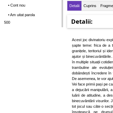
• Cont nou
Detalii
Cuprins
Fragme
• Am uitat parola
Detalii:
500
Acest joc divinatoriu expl
șapte teme: frica de a 
granițele, teritoriul și id
ajutor și binecuvântările
în multiple situații cotidi
trambuline ale evoluți
dobândești încredere în ti
De asemenea, te vor ajuta
Vei face primii pași pe cal
a dejucării manipulării, a st
luării de atitudine, a de
binecuvântării visurilor. 
tot jocul sau câte o sec
însoțească pe drumul 