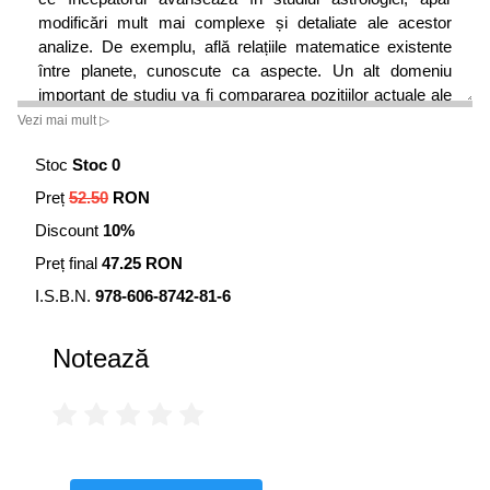
modificări mult mai complexe și detaliate ale acestor
analize. De exemplu, află relațiile matematice existente
între planete, cunoscute ca aspecte. Un alt domeniu
important de studiu va fi compararea pozițiilor actuale ale
planetelor cu cele prezente la naștere, cunoscute sub
Vezi mai mult ▷
numele de „tranzite" (care descriu dinamica „tranzitorie" în
Stoc
Stoc 0
vigoare la un moment dat în viața unei persoane).
Frumusețea astrologiei constă în aceea că poate descrie
Preț
52.50
RON
cu exactitate dinamica psihologică sau calitățile active în
Discount
10%
orice moment (de exemplu, la nașterea persoanei) și în
orice situație de viață. Când cunoaștem principiile de bază
Preț final
47.25 RON
ale planetelor, semnelor și caselor, restul astrologiei
I.S.B.N.
978-606-8742-81-6
devine doar o chestiune de artă: convertirea multiplelor
combinații posibile care implică aceste principii într-o
Notează
expresie plină de sens. În această privință, „Astrologia
spirituală" reprezintă unul dintre cele mai bune repere
disponibile pentru a începe călătoria spre măiestria în
astrologie.