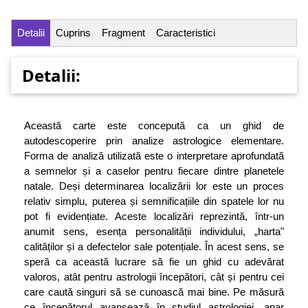
Detalii
Cuprins
Fragment
Caracteristici
Detalii:
Această carte este concepută ca un ghid de
autodescoperire prin analize astrologice elementare.
Forma de analiză utilizată este o interpretare aprofundată
a semnelor și a caselor pentru fiecare dintre planetele
natale. Deși determinarea localizării lor este un proces
relativ simplu, puterea și semnificațiile din spatele lor nu
pot fi evidențiate. Aceste localizări reprezintă, într-un
anumit sens, esența personalității individului, „harta"
calităților și a defectelor sale potențiale. În acest sens, se
speră ca această lucrare să fie un ghid cu adevărat
valoros, atât pentru astrologii începători, cât și pentru cei
care caută singuri să se cunoască mai bine. Pe măsură
ce începătorul avansează în studiul astrologiei, apar