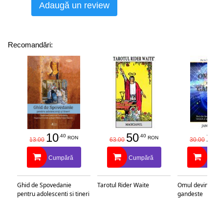
Adaugă un review
Recomandări:
10
50
25
.40
.40
RON
RON
13.00
63.00
30.00
Cumpără
Cumpără
Cu
Ghid de Spovedanie
Tarotul Rider Waite
Omul devine c
pentru adolescenti si tineri
gandeste