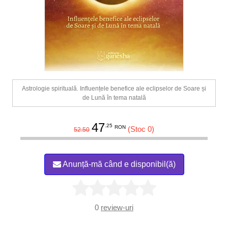
Astrologie spirituală. Influențele benefice ale eclipselor de Soare și
de Lună în tema natală
47
.25
RON
(Stoc 0)
52.50
Anunță-mă când e disponibil(ă)
0
review-uri