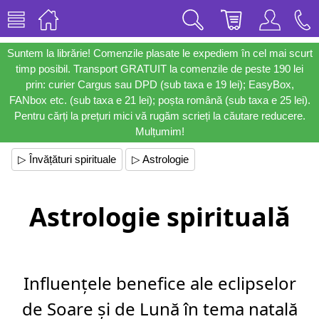
Suntem la librărie! Comenzile plasate le expediem în cel mai scurt
timp posibil. Transport GRATUIT la comenzile de peste 190 lei
prin: curier Cargus sau DPD (sub taxa e 19 lei); EasyBox,
FANbox etc. (sub taxa e 21 lei); poșta română (sub taxa e 25 lei).
Pentru cărți la prețuri mici vă rugăm scrieți la căutare reducere.
Mulțumim!
▷ Învățături spirituale
▷ Astrologie
Astrologie spirituală
Influențele benefice ale eclipselor
de Soare și de Lună în tema natală