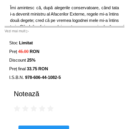
Îmi amintesc că, după alegerile conservatoare, când tata
i-a devenit ministru al Afacerilor Externe, regele mi-a întins
două degete; cred că pe vremea logodnei mele mi-a întins
trei. Când împlinisem deja optsprezece ani, după ce
Vezi mai mult ▷
făcusem o lungă călătorie în Asia și publicasem o carte pe
care Academia Franceză o premiase, regele Carol, căruia
Stoc
Limitat
îi plăcea să onoreze meritul recunoscut, mi-a întins toată
Preț
45.00
RON
mâna. Ș;tiu oameni politici care nu s-au bucurat niciodată
de o asemenea onoare.
Discount
25%
Preț final
33.75 RON
I.S.B.N.
978-606-44-1082-5
Notează