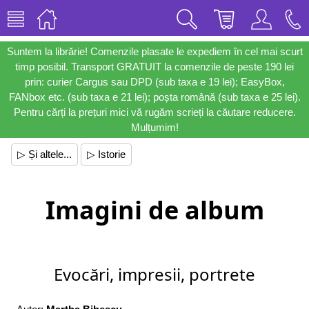
Suntem la librărie! Comenzile plasate le expediem în cel mai scurt
timp posibil. Transport GRATUIT la comenzile de peste 190 lei
prin: curier Cargus sau DPD (sub taxa e 19 lei); EasyBox,
FANbox etc. (sub taxa e 21 lei); poșta română (sub taxa e 25 lei).
Pentru cărți la prețuri mici vă rugăm scrieți la căutare reducere.
Mulțumim!
▷ Și altele...
▷ Istorie
Imagini de album
Evocări, impresii, portrete