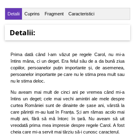
Detalii
Cuprins
Fragment
Caracteristici
Detalii:
Prima dată când l-am văzut pe regele Carol, nu mi-a
întins mâna, ci un deget. Era felul său de a da bună ziua
copiilor, persoanelor puțin importante și, de asemenea,
persoanelor importante pe care nu le stima prea mult sau
nu le stima deloc.
Nu aveam mai mult de cinci ani pe vremea când mi-a
întins un deget; cele mai vechi amintiri ale mele despre
curtea României sunt de dinainte de șase ani, vârstă la
care părinții m-au luat în Franța. Ș;i am rămas acolo mai
mulți ani, fără să mă întorc în țară. Nu aveam să uit
vreodată prima mea impresie despre regele Carol. A fost
cheia care mi-a servit mai târziu să-i cunosc caracterul.