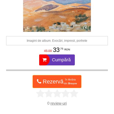
Imagini de album. Evocări, impresii, portrete
33
.75
RON
45.00
Cumpără
în librăria
Rezervă
din
Brașov
0
review-uri