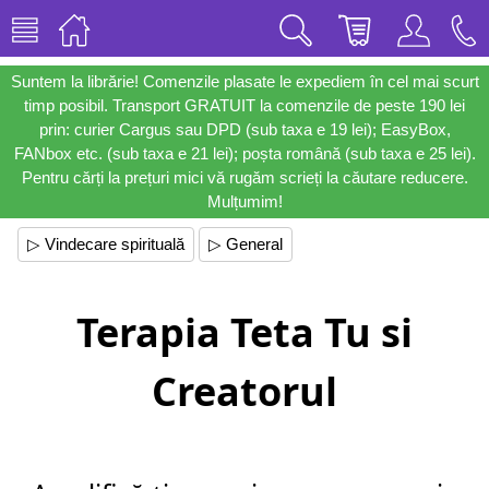
Suntem la librărie! Comenzile plasate le expediem în cel mai scurt
timp posibil. Transport GRATUIT la comenzile de peste 190 lei
prin: curier Cargus sau DPD (sub taxa e 19 lei); EasyBox,
FANbox etc. (sub taxa e 21 lei); poșta română (sub taxa e 25 lei).
Pentru cărți la prețuri mici vă rugăm scrieți la căutare reducere.
Mulțumim!
▷ Vindecare spirituală
▷ General
Terapia Teta Tu si
Creatorul