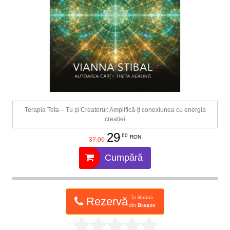
Terapia Teta – Tu și Creatorul: Amplifică-ți conexiunea cu energia
creației
29
.60
RON
37.00
Cumpără
în librăria
Rezervă
din
Brașov