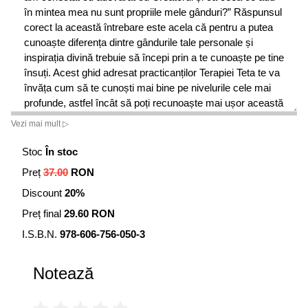
în mintea mea nu sunt propriile mele gânduri?” Răspunsul
corect la această întrebare este acela că pentru a putea
cunoaște diferența dintre gândurile tale personale și
inspirația divină trebuie să începi prin a te cunoaște pe tine
însuți. Acest ghid adresat practicanților Terapiei Teta te va
învăța cum să te cunoști mai bine pe nivelurile cele mai
profunde, astfel încât să poți recunoaște mai ușor această
diferență, stabilind în acest fel o comunicare clară și
Vezi mai mult ▷
eficientă cu Creatorul.
Stoc
În stoc
Vianna ne împărtășește în această carte o serie de
Preț
37.00
RON
învățături importante, diferite descărcări, exerciții și câteva
dintre propriile sale experiențe, pentru a ne ilustra cu
Discount
20%
ajutorul lor maniera în care putem recunoaște mai ușor
Preț final
29.60 RON
sistemele noastre de convingeri, aspectele interioare și
diferitele identități de sine subconștiente care ne împiedică
I.S.B.N.
978-606-756-050-3
să ne conectăm plenar cu energia Creatorului, învățându-
ne în acest fel să navigăm prin propria noastră minte,
Notează
astfel încât să o putem înțelege mai bine. Creatorul
comunică întotdeauna cu noi din perspectiva iubirii pure și