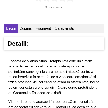
0
review-uri
Detalii
Cuprins
Fragment
Caracteristici
Detalii:
Fondată de Vianna Stibal, Terapia Teta este un sistem
terapeutic excepțional, care ne poate ajuta să ne
schimbăm convingerile care ne autolimitează pentru a
putea beneficia în acest fel de o vindecare emoțională și
fizică profundă. Atunci când ne aflăm în starea Teta, noi ne
putem conecta cu energia divină care curge pretutindeni,
cu Creatorul a Tot-ceea-ce-există.
Viannei i se pune adeseori întrebarea: „Cum pot ști că m-
am conectat cu adevărat cu Creatorul și că ceea ce aud