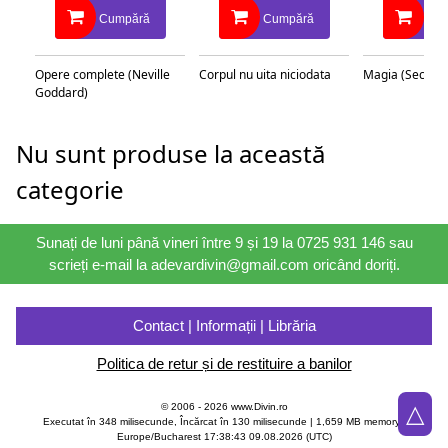
Cumpără
Cumpără
Cu
Opere complete (Neville
Corpul nu uita niciodata
Magia (Secretu
Goddard)
Nu sunt produse la această
categorie
Sunați de luni până vineri între 9 și 19 la 0725 931 146 sau
scrieți e-mail la adevardivin@gmail.com oricând doriți.
Contact | Informații | Librăria
Politica de retur și de restituire a banilor
△
© 2006 - 2026 www.Divin.ro
Executat în 348 milisecunde, Încărcat în
130
milisecunde | 1,659 MB memory |
Europe/Bucharest 17:38:43 09.08.2026 (UTC)