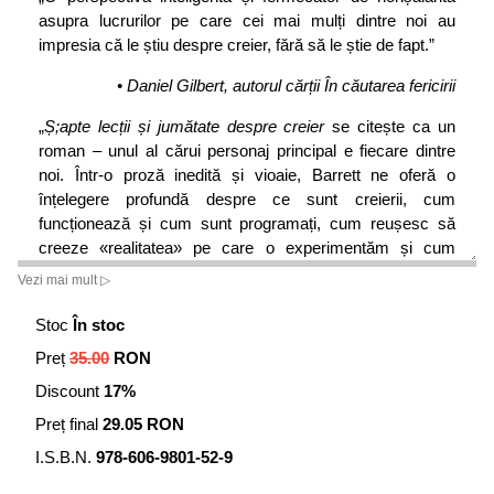
asupra lucrurilor pe care cei mai mulți dintre noi au
impresia că le știu despre creier, fără să le știe de fapt.”
• Daniel Gilbert, autorul cărții În căutarea fericirii
„
Ș;apte lecții și jumătate despre creier
se citește ca un
roman – unul al cărui personaj principal e fiecare dintre
noi. Într-o proză inedită și vioaie, Barrett ne oferă o
înțelegere profundă despre ce sunt creierii, cum
funcționează și cum sunt programați, cum reușesc să
creeze «realitatea» pe care o experimentăm și cum
produc, în fond, gândurile, emoțiile și faptele noastre.
Vezi mai mult ▷
Citește această carte! Vei ști mai multe despre tine însuți
și despre întreaga ta specie.”
Stoc
În stoc
Preț
35.00
RON
• Leonard Mlodinow, autorul cărții The Drunkard’s Walk
Discount
17%
„Barrett scrie cu o minte de cercetătoare și cu o inimă de
Preț final
29.05 RON
povestitoare. O lectură obligatorie pentru orice persoană
care posedă un creier.”
I.S.B.N.
978-606-9801-52-9
• Helen S. Mayberg,
profesoară neuroștiințe la Ican