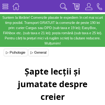
Suntem la librărie! Comenzile plasate le expediem în cel mai scurt
timp posibil. Transport GRATUIT la comenzile de peste 190 lei
prin: curier Cargus sau DPD (sub taxa e 19 lei); EasyBox,
FANbox etc. (sub taxa e 21 lei); poșta română (sub taxa e 25 lei).
Pentru cărți la prețuri mici vă rugăm scrieți la căutare reducere.
Mulțumim!
▷ Psihologie
▷ General
Șapte lecții și
jumatate despre
creier