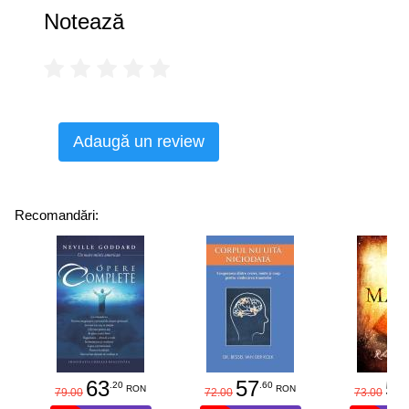
Notează
School of Medicine at Mount Sinai
,,Am scris această carte de scurte eseuri informale pentru
a te intriga și a te delecta. Nu e o lecție exhaustivă despre
creier. În fiecare eseu sunt prezentate câteva informații
științifice prețioase despre creierul tău, pe care le vom
analiza, pentru a înțelege ce ne pot dezvălui ele despre
Adaugă un review
natura umană. De preferat e să le citești în ordinea în care
apar în carte, însă pot fi citite și aleatoriu.
...
Recomandări:
Sper că îți va face plăcere să afli ce găsește un
neurocercetător fascinant în privința creierului tău și cum
o masă de aproximativ 1,36 de kilograme te face să fii
om. Aceste eseuri nu îți sugerează ce părere ar trebui să
ai despre natura umană, însă te invită să te gândești la ce
fel de om ești sau îți dorești să fii.”
• Autoarea
63
57
58
.20
.60
RON
RON
79.00
72.00
73.00