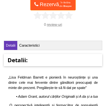
în librăria
Rezervă
din
Brașov
0
review-uri
Detalii
Caracteristici
Detalii:
„Lisa Feldman Barrett e pionieră în neuroștiințe și una
dintre cele mai fervente dintre gânditorii preocupați de
minte din prezent. Pregătește-te să fii dat pe spate”
• Adam Grant, autorul cărților Originalii și A da și a lua
„O perspectivă inteligentă și fermecător de nonșalantă