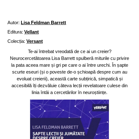
Autor:
Lisa Feldman Barrett
Editura:
Vellant
Colecția:
Versant
Te-ai întrebat vreodată de ce ai un creier?
Neurocercetătoarea Lisa Barrett spulberă miturile cu privire
la pata aceea mare și gri pe care o ai între urechi. În șapte
scurte eseuri (și o poveste de-o șchioapă despre cum au
evoluat creierii), această carte subțirică, simpatică și
accesibilă îți dezvăluie câteva lecții revelatoare culese din
linia întâi a cercetărilor în neuroștiințe.