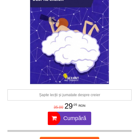
Șapte lecții și jumatate despre creier
29
.05
RON
35.00
Cumpără