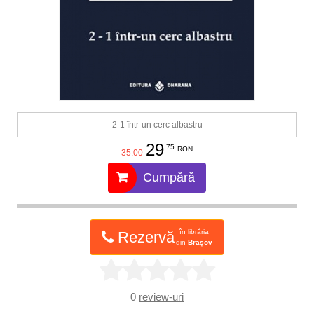
2-1 într-un cerc albastru
29
.75
RON
35.00
Cumpără
în librăria
Rezervă
din
Brașov
0
review-uri