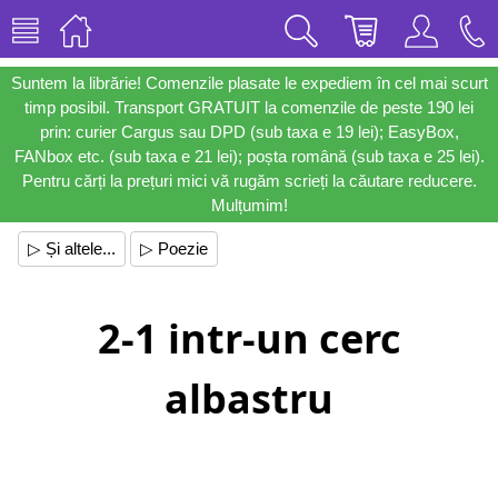
Suntem la librărie! Comenzile plasate le expediem în cel mai scurt
timp posibil. Transport GRATUIT la comenzile de peste 190 lei
prin: curier Cargus sau DPD (sub taxa e 19 lei); EasyBox,
FANbox etc. (sub taxa e 21 lei); poșta română (sub taxa e 25 lei).
Pentru cărți la prețuri mici vă rugăm scrieți la căutare reducere.
Mulțumim!
▷ Și altele...
▷ Poezie
2-1 intr-un cerc
albastru