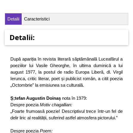
Detalii
Caracteristici
Detalii:
După apariția în revista literară săptămânală Luceafărul a
poeziilor lui Vasile Gheorghe, în ultima duminică a lui
august 1977, la postul de radio Europa Liberă, dl. Virgil
Ierunca, critic literar, poet și publicist român, a citit poezia
„Octombrie” la emisiunea sa culturală.
Ș;tefan Augustin Doinaș
nota în
1979:
Despre poezia
Motiv chagallian:
„Foarte frumoasă poezie! Descriptivul trece într-un fel de
delir liric al realității, suferind astfel atmosfera pictorului.”
Despre poezia
Poem: