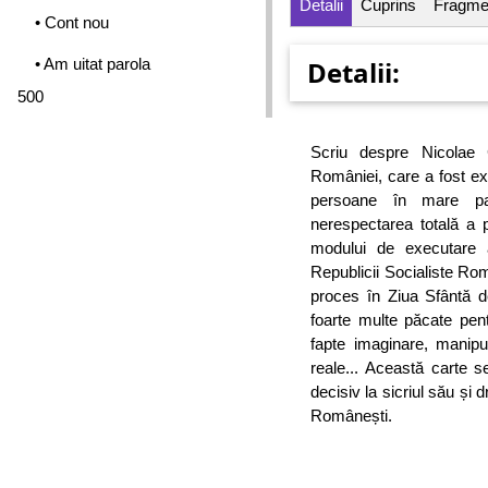
Detalii
Cuprins
Fragme
• Cont nou
• Am uitat parola
Detalii:
500
Scriu despre Nicolae 
României, care a fost exe
persoane în mare par
nerespectarea totală a p
modului de executare a
Republicii Socialiste Ro
proces în Ziua Sfântă 
foarte multe păcate pent
fapte imaginare, manipu
reale... Această carte se
decisiv la sicriul său ș
Românești.