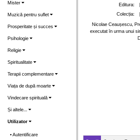
Mister
Editura:
Colecția:
Muzică pentru suflet
Nicolae Ceaușescu, Preș
Prosperitate și succes
executat în urma unui si
D
Psihologie
Religie
Spiritualitate
Terapii complementare
Viața de după moarte
Vindecare spirituală
Și altele...
Utilizator
• Autentificare