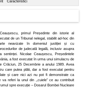
nt
Caracteristici
Ceaușescu, primul Președinte din istorie al
cutat de un Tribunal nelegal, stabilit ad-hoc din
te neavizate în domeniul justiției și cu
rocedurilor de judecată legală, inclusiv asupra
 sentinței. Nicolae Ceaușescu, Președintele
mânia, a fost executat în urma unui simulacru de
de Crăciun, 25 Decembrie a anului 1989. Avea
ru care putea plăti, dar a fost executat pentru
late și care nici azi nu pot fi demonstrate ca
 va referi la unul din ,,cuiele" ce au contribuit
i drumul spre execuție – Dosarul Bombei Nucleare