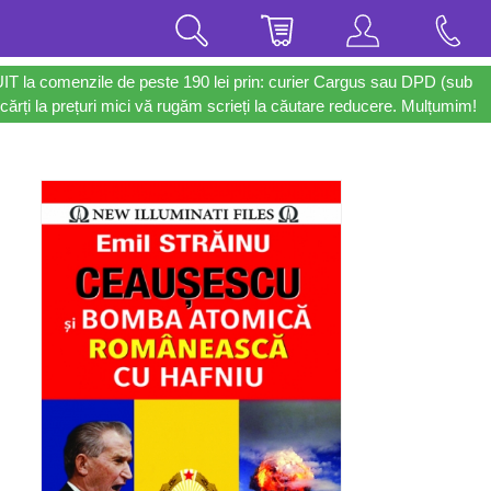
UIT la comenzile de peste 190 lei prin: curier Cargus sau DPD (sub
cărți la prețuri mici vă rugăm scrieți la căutare reducere. Mulțumim!