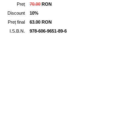
Preț
70.00
RON
Discount
10%
Preț final
63.00 RON
I.S.B.N.
978-606-9651-89-6