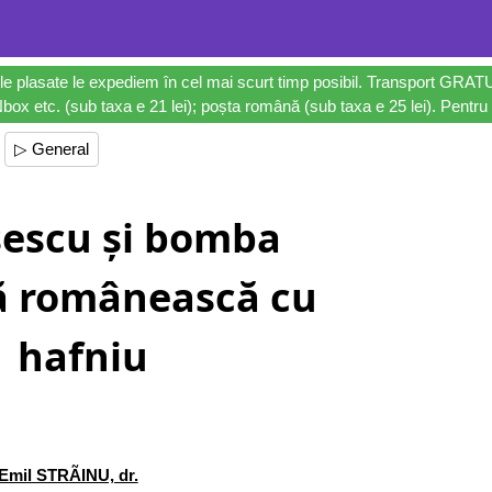
le plasate le expediem în cel mai scurt timp posibil. Transport GRAT
ox etc. (sub taxa e 21 lei); poșta română (sub taxa e 25 lei). Pentru 
▷ General
escu și bomba
ă românească cu
hafniu
Emil STRÃINU, dr.