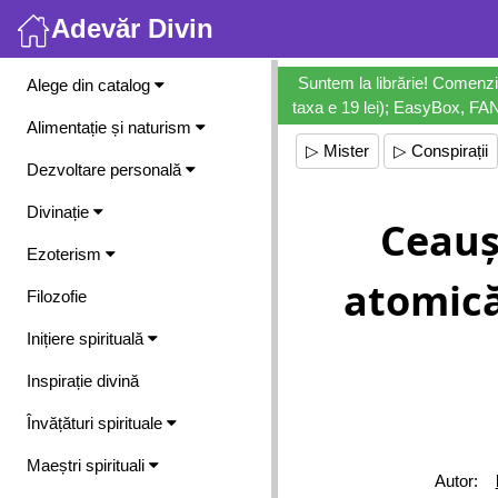
Adevăr Divin
Meniu
Suntem la librărie! Comenzi
Alege din catalog
taxa e 19 lei); EasyBox, FANb
Alimentație și naturism
▷ Mister
▷ Conspirații
Dezvoltare personală
Divinație
Ceauș
Ezoterism
atomic
Filozofie
Inițiere spirituală
Inspirație divină
Învățături spirituale
Maeștri spirituali
Autor: