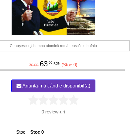
Ceaușescu și bomba atomică românească cu hafniu
63
.00
RON
(Stoc 0)
70.00
Anunță-mă când e disponibil(ă)
0
review-uri
Stoc
Stoc 0