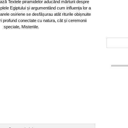
ază Textele piramidelor aducând mărturii despre
plele Egiptului și argumentând cum influența lor a
arele osiriene se desfășurau atât riturile obișnuite
uri profund conectate cu natura, cât și ceremonii
speciale, Misteriile.