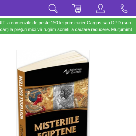
UIT la comenzile de peste 190 lei prin: curier Cargus sau DPD (sub
cărți la prețuri mici vă rugăm scrieți la căutare reducere. Mulțumim!