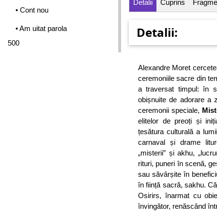
Detalii
Cuprins
Fragme
• Cont nou
• Am uitat parola
Detalii:
500
Alexandre Moret cercet
ceremoniile sacre din te
a traversat timpul: în s
obișnuite de adorare a z
ceremonii speciale,
Mist
elitelor de preoți și in
țesătura culturală a lumi
carnaval și drame litur
„misterii” și akhu, „lucr
rituri, puneri în scenă, g
sau săvârșite în benefic
în ființă sacră, sakhu. Căl
Osirirs, înarmat cu obi
învingător, renăscând înt