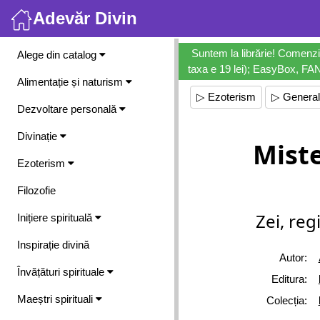
Adevăr Divin
Meniu
Suntem la librărie! Comenzi
Alege din catalog
taxa e 19 lei); EasyBox, FANb
Alimentație și naturism
▷ Ezoterism
▷ General
Dezvoltare personală
Divinație
Miste
Ezoterism
Filozofie
Zei, reg
Inițiere spirituală
Inspirație divină
Autor:
Învățături spirituale
Editura:
Maeștri spirituali
Colecția: