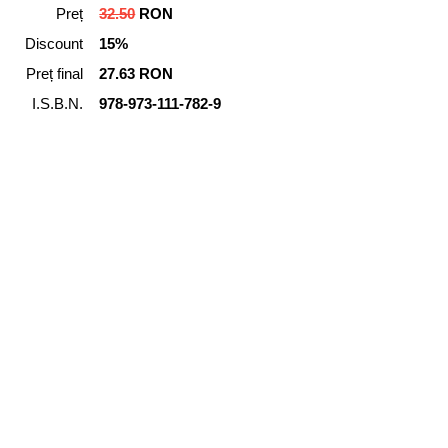
Preț
32.50
RON
Discount
15%
Preț final
27.63 RON
I.S.B.N.
978-973-111-782-9