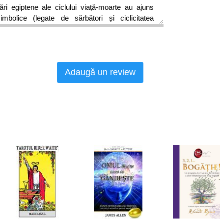
ări egiptene ale ciclului viață-moarte au ajuns
mbolice (legate de sărbători și ciclicitatea
 așezate în fondul profund arhaic al culturilor,
din an și credințe care doar amintesc, subtil, de
ărui sens riscăm să îl pierdem, odată cu trecerea
încă ne conducem viața.
Adaugă un review