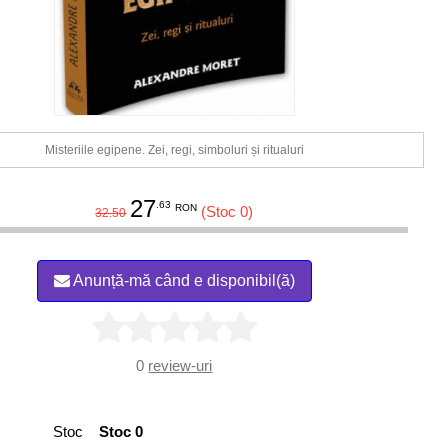
Misteriile egipene. Zei, regi, simboluri și ritualuri
27
.63
RON
(Stoc 0)
32.50
Anunță-mă când e disponibil(ă)
0
review-uri
Stoc
Stoc 0