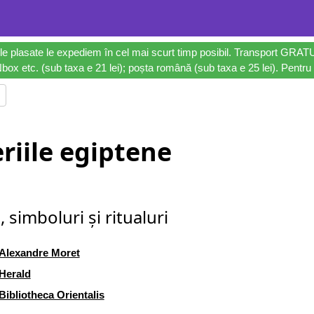
le plasate le expediem în cel mai scurt timp posibil. Transport GRAT
ox etc. (sub taxa e 21 lei); poșta română (sub taxa e 25 lei). Pentru 
riile egiptene
i, simboluri și ritualuri
Alexandre Moret
Herald
Bibliotheca Orientalis