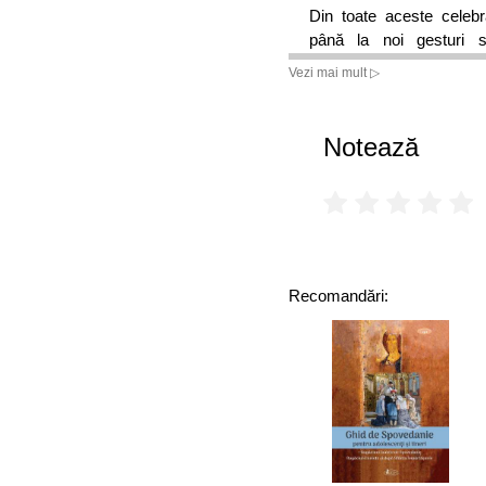
Din toate aceste celebr
până la noi gesturi si
anotimpurilor), expresii
Vezi mai mult ▷
orânduirea celor 12 luni 
un mit ar reînvierii al c
timpului, dar după care 
Notează
Recomandări: