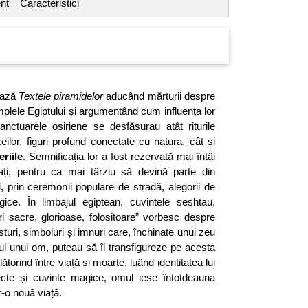
nt
Caracteristici
ează
Textele piramidelor
aducând mărturii despre
mplele Egiptului și argumentând cum influența lor
anctuarele osiriene se desfășurau atât riturile
eilor, figuri profund conectate cu natura, cât și
eriile
. Semnificația lor a fost rezervată mai întâi
ițiați, pentru ca mai târziu să devină parte din
i, prin ceremonii populare de stradă, alegorii de
gice. În limbajul egiptean, cuvintele seshtau,
uri sacre, glorioase, folositoare” vorbesc despre
esturi, simboluri și imnuri care, închinate unui zeu
iul unui om, puteau să îl transfigureze pe acesta
ătorind între viață și moarte, luând identitatea lui
ecte și cuvinte magice, omul iese întotdeauna
r-o nouă viață.