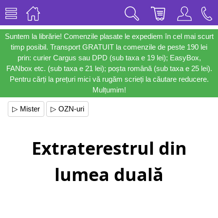
Suntem la librărie! Comenzile plasate le expediem în cel mai scurt
timp posibil. Transport GRATUIT la comenzile de peste 190 lei
prin: curier Cargus sau DPD (sub taxa e 19 lei); EasyBox,
FANbox etc. (sub taxa e 21 lei); poșta română (sub taxa e 25 lei).
Pentru cărți la prețuri mici vă rugăm scrieți la căutare reducere.
Mulțumim!
▷ Mister
▷ OZN-uri
Extraterestrul din
lumea duală