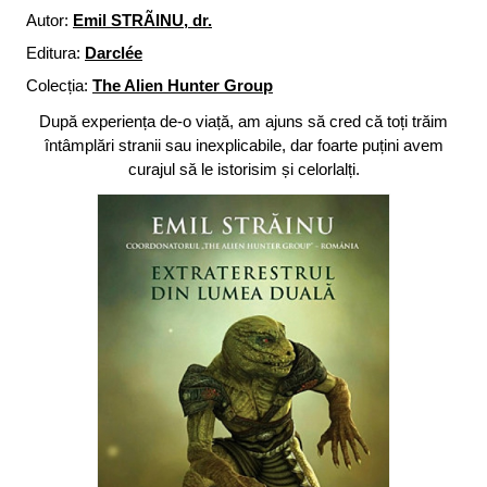
Autor:
Emil STRÃINU, dr.
Editura:
Darclée
Colecția:
The Alien Hunter Group
După experiența de-o viață, am ajuns să cred că toți trăim
întâmplări stranii sau inexplicabile, dar foarte puțini avem
curajul să le istorisim și celorlalți.