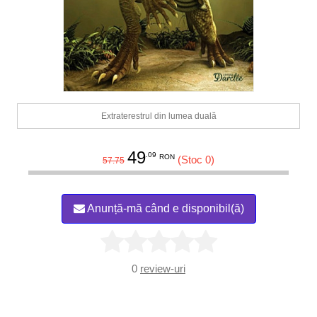
Extraterestrul din lumea duală
49
.09
RON
(Stoc 0)
57.75
Anunță-mă când e disponibil(ă)
0
review-uri