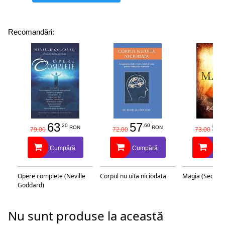
Recomandări:
63
57
58
.20
.60
RON
RON
79.00
72.00
73.00
Cumpără
Cumpără
Cu
Opere complete (Neville
Corpul nu uita niciodata
Magia (Secretu
Goddard)
Nu sunt produse la această