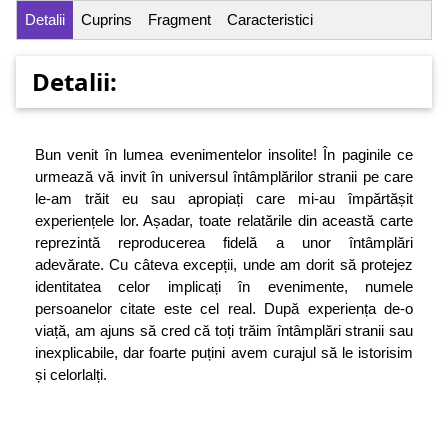
Detalii
Cuprins
Fragment
Caracteristici
Detalii:
Bun venit în lumea evenimentelor insolite! În paginile ce
urmează vă invit în universul întâmplărilor stranii pe care
le-am trăit eu sau apropiați care mi-au împărtășit
experiențele lor. Așadar, toate relatările din această carte
reprezintă reproducerea fidelă a unor întâmplări
adevărate. Cu câteva excepții, unde am dorit să protejez
identitatea celor implicați în evenimente, numele
persoanelor citate este cel real. După experiența de-o
viață, am ajuns să cred că toți trăim întâmplări stranii sau
inexplicabile, dar foarte puțini avem curajul să le istorisim
și celorlalți.