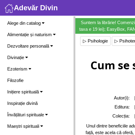
Adevăr Divin
Meniu
Suntem la librărie! Comenzi
Alege din catalog
taxa e 19 lei); EasyBox, FANb
Alimentație și naturism
▷ Psihologie
▷ Psihote
Dezvoltare personală
Divinație
Cum se 
Ezoterism
Filozofie
Inițiere spirituală
Autor(i):
Inspirație divină
Editura:
Învățături spirituale
Colecția:
Unul dintre beneficiile a
Maeștri spirituali
față, este acela că oferă