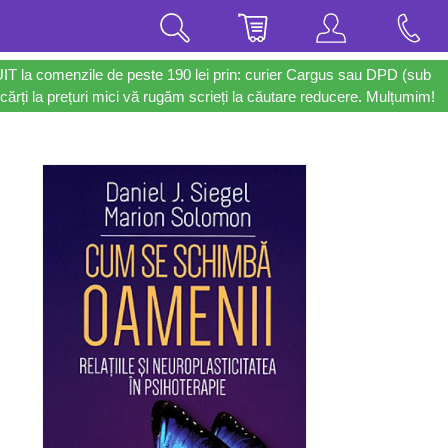
UIT la comenzile de peste 190 lei prin: curier Cargus sau DPD (sub
cărți la prețuri mici vă rugăm scrieți la căutare reducere. Mulțumim!