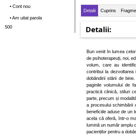
• Cont nou
Detalii
Cuprins
Fragme
• Am uitat parola
500
Detalii:
Bun venit în lumea celo
de psihoterapeuți, noi, edi
volum, care au identifi
contribui la dezvoltarea i
dobândirii stării de bine
paginile volumului de fa
practică clinică, stiluri 
parte, precum și modalităț
a procesului schimbării c
beneficiile aduse de un t
acela că oferă, într-o m
lumină un număr amplu de s
pacienților pentru a dobân