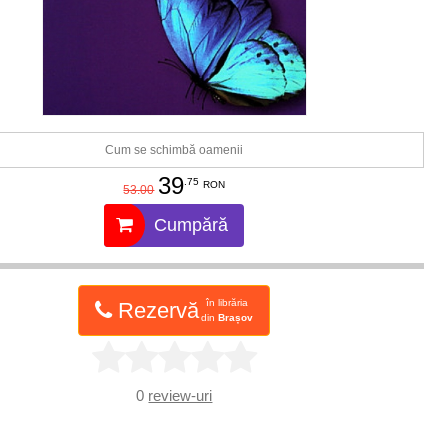
Cum se schimbă oamenii
39
.75
RON
53.00
Cumpără
în librăria
Rezervă
din
Brașov
0
review-uri