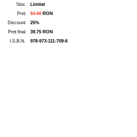
Stoc
Limitat
Preț
53.00
RON
Discount
25%
Preț final
39.75 RON
I.S.B.N.
978-973-111-709-6