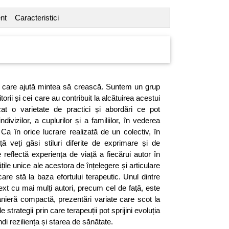
nt
Caracteristici
r care ajută mintea să crească. Suntem un grup
torii și cei care au contribuit la alcătuirea acestui
cat o varietate de practici și abordări ce pot
ndivizilor, a cuplurilor și a familiilor, în vederea
. Ca în orice lucrare realizată de un colectiv, în
ță veți găsi stiluri diferite de exprimare și de
ce reflectă experiența de viață a fiecărui autor în
ile unice ale acestora de înțelegere și articulare
are stă la baza efortului terapeutic. Unul dintre
ext cu mai mulți autori, precum cel de față, este
anieră compactă, prezentări variate care scot la
trategii prin care terapeuții pot sprijini evoluția
di reziliența și starea de sănătate.