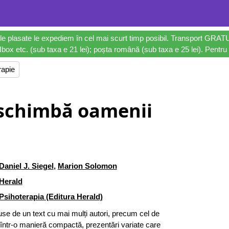
le plasate le expediem în cel mai scurt timp posibil. Transport GRAT
ox etc. (sub taxa e 21 lei); poșta română (sub taxa e 25 lei). Pentru 
rapie
schimbă oamenii
Daniel J. Siegel
,
Marion Solomon
Herald
Psihoterapia (Editura Herald)
duse de un text cu mai mulți autori, precum cel de
, într-o manieră compactă, prezentări variate care