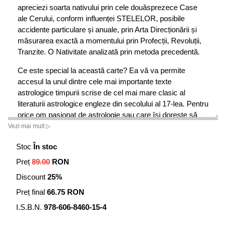
apreciezi soarta nativului prin cele douăsprezece Case
ale Cerului, conform influenței STELELOR, posibile
accidente particulare și anuale, prin Arta Direcționării și
măsurarea exactă a momentului prin Profecții, Revoluții,
Tranzite. O Nativitate analizată prin metoda precedentă.
Ce este special la această carte? Ea vă va permite
accesul la unul dintre cele mai importante texte
astrologice timpurii scrise de cel mai mare clasic al
literaturii astrologice engleze din secolului al 17-lea. Pentru
orice om pasionat de astrologie sau care își dorește să
aibă o bibliotecă valoroasă de texte astrologice, această
Vezi mai mult ▷
carte se va număra printre cele mai valoroase exponate.
Stoc
În stoc
Traducătoarea acestei cărți, doamna Elena Mona
Preț
89.00
RON
Marinică, este cunoscătoare a limbii engleze dar este și
Discount
25%
pasionată de astrologie, iar consultantul de specialitate cu
care am colaborat pentru a ne asigura că această carte
Preț final
66.75 RON
va fi cât se poate de bună din toate punctele de vedere
I.S.B.N.
978-606-8460-15-4
este cunoscutul astrolog roman Rodica Purniche.