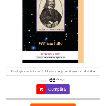
Astrologia creștină - vol. 2: A treia carte: judecăți asupra nativităților
66
.75
RON
89.00
Cumpără