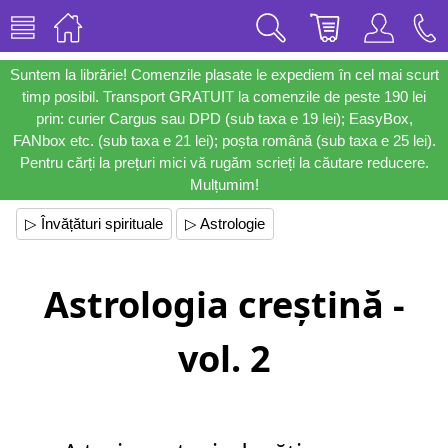
Suntem la librărie! Comenzile plasate le expediem în cel mai scurt
timp posibil. Transport GRATUIT la comenzile de peste 190 lei
prin: curier Cargus sau DPD (sub taxa e 19 lei); EasyBox,
FANbox etc. (sub taxa e 21 lei); poșta română (sub taxa e 25 lei).
Pentru cărți la prețuri mici vă rugăm scrieți la căutare reducere.
Mulțumim!
▷ Învățături spirituale
▷ Astrologie
Astrologia creștină -
vol. 2