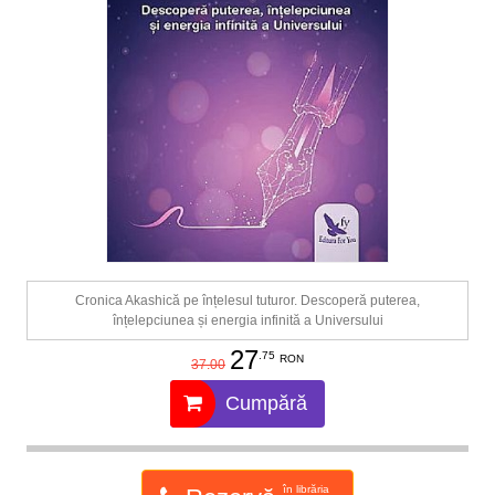
Cronica Akashică pe înțelesul tuturor. Descoperă puterea,
înțelepciunea și energia infinită a Universului
27
.75
RON
37.00
Cumpără
în librăria