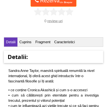
Rezervă
din
Brașov
0
review-uri
Detalii
Cuprins
Fragment
Caracteristici
Detalii:
Sandra Anne Taylor, maestră spirituală renumită la nivel
internațional, îți oferă acest ghid introductiv într-o
fascinantă filosofie și îți arată:
• ce conține Cronica Akashică și cum s-o accesezi
• cum să călătorești prin eternitate pentru a investiga
trecutul, prezentul și viitorul potențial
• cum te influențează azi viețile trecute și ce să faci pentru