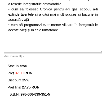
a rescrie înregistrările defavorabile
• cum să folosești Cronica pentru a-ți găsi scopul, a-ți
extinde talentele și a găsi mai mult succes și bucurie în
această viață
• cum să programezi evenimente viitoare în înregistrările
acestei vieți și în cele următoare
Vezi mai mult ▷
Stoc
În stoc
Preț
37.00
RON
Discount
25%
Preț final
27.75 RON
I.S.B.N.
978-606-639-351-5