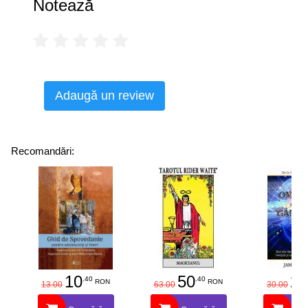
Notează
Adaugă un review
Recomandări:
10
50
25
.40
.40
RON
RON
13.00
63.00
30.00