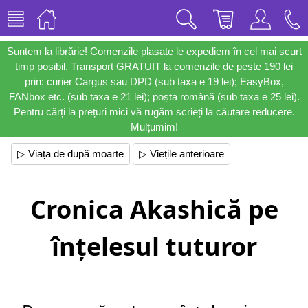
Suntem la librărie! Comenzile plasate le expediem în cel mai scurt
timp posibil. Transport GRATUIT la comenzile de peste 190 lei
prin: curier Cargus sau DPD (sub taxa e 19 lei); EasyBox,
FANbox etc. (sub taxa e 21 lei); poșta română (sub taxa e 25 lei).
Pentru cărți la prețuri mici vă rugăm scrieți la căutare reducere.
Mulțumim!
▷ Viața de după moarte
▷ Viețile anterioare
Cronica Akashică pe
înțelesul tuturor