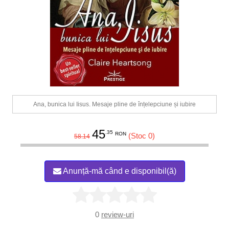
Ana, bunica lui Iisus. Mesaje pline de înțelepciune și iubire
45
.35
RON
(Stoc 0)
58.14
Anunță-mă când e disponibil(ă)
0
review-uri