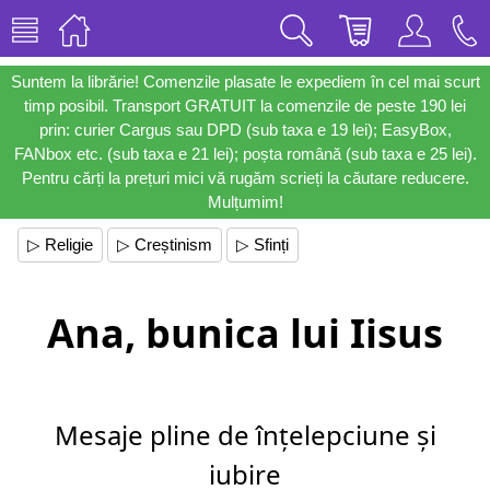
Suntem la librărie! Comenzile plasate le expediem în cel mai scurt
timp posibil. Transport GRATUIT la comenzile de peste 190 lei
prin: curier Cargus sau DPD (sub taxa e 19 lei); EasyBox,
FANbox etc. (sub taxa e 21 lei); poșta română (sub taxa e 25 lei).
Pentru cărți la prețuri mici vă rugăm scrieți la căutare reducere.
Mulțumim!
▷ Religie
▷ Creștinism
▷ Sfinți
Ana, bunica lui Iisus
Mesaje pline de înțelepciune și
iubire