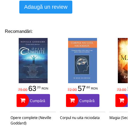
Adaugă un review
Recomandări:
63
57
58
.20
.60
RON
RON
79.00
72.00
73.00
Cumpără
Cumpără
Cu
Opere complete (Neville
Corpul nu uita niciodata
Magia (Secretu
Goddard)