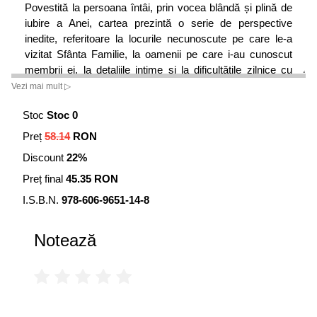
Povestită la persoana întâi, prin vocea blândă și plină de
iubire a Anei, cartea prezintă o serie de perspective
inedite, referitoare la locurile necunoscute pe care le-a
vizitat Sfânta Familie, la oamenii pe care i-au cunoscut
membrii ei, la detaliile intime și la dificultățile zilnice cu
care s-au confruntat pentru a ilustra inițierea în procesul
Vezi mai mult ▷
Învierii. Dacă o vei citi, vei afla din ea multe informații
Stoc
Stoc 0
referitoare la esenienii de pe Muntele Cârmei, la
învățăturile și la inițierile lor secrete, dobândind astfel o
Preț
58.14
RON
perspectivă nouă asupra misiunii lui Iisus.
Discount
22%
Cartea de față conține o serie de activări codificate, ce
permit integrarea înțelepciunii și energiei Anei în propria ta
Preț final
45.35 RON
viață spirituală, fiind o invitație la încheierea călătoriei
I.S.B.N.
978-606-9651-14-8
inițiatice, începută cu foarte mult timp în urmă.
Notează