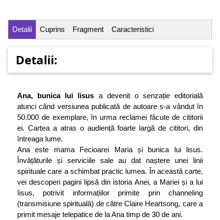
Detalii
Cuprins
Fragment
Caracteristici
Detalii:
Ana, bunica lui lisus
a devenit o senzație editorială
atunci când versiunea publicată de autoare s-a vândut în
50.000 de exemplare, în urma reclamei făcute de cititorii
ei. Cartea a atras o audiență foarte largă de cititori, din
întreaga lume.
Ana este mama Fecioarei Maria și bunica lui lisus.
Învățăturile și serviciile sale au dat naștere unei linii
spirituale care a schimbat practic lumea. În această carte,
vei descoperi pagini lipsă din istoria Anei, a Mariei și a lui
Iisus, potrivit informațiilor primite prin channeling
(transmisiune spirituală) de către Claire Heartsong, care a
primit mesaje telepatice de la Ana timp de 30 de ani.