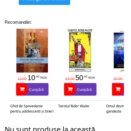
Recomandări:
10
50
25
.40
.40
RON
RON
13.00
63.00
30.00
Cumpără
Cumpără
Cu
Ghid de Spovedanie
Tarotul Rider Waite
Omul devine c
pentru adolescenti si tineri
gandeste
Nu sunt produse la această