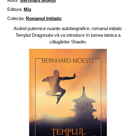
Autor:
Bernhard Moestl
Editura:
Mix
Colecția:
Romanul Inițiatic
Având puternice nuanțe autobiografice, romanul inițiatic
Templul Dragonului vă va introduce în lumea tainica a
călugărilor Shaolin.