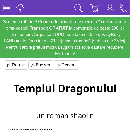
Suntem la librărie! Comenzile plasate le expediem în cel mai scurt
timp posibil. Transport GRATUIT la comenzile de peste 190 lei
prin: curier Cargus sau DPD (sub taxa e 19 lei); EasyBox,
FANbox etc. (sub taxa e 21 lei); poșta română (sub taxa e 25 lei).
Pentru cărți la prețuri mici vă rugăm scrieți la căutare reducere.
Mulțumim!
▷ Religie
▷ Budism
▷ General
Templul Dragonului
un roman shaolin