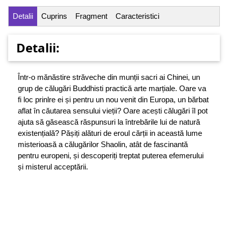
Detalii
Cuprins
Fragment
Caracteristici
Detalii:
Într-o mănăstire străveche din munții sacri ai Chinei, un
grup de călugări Buddhisti practică arte marțiale. Oare va
fi loc prinlre ei și pentru un nou venit din Europa, un bărbat
aflat în căutarea sensului vieții? Oare acești călugări îl pot
ajuta să găsească răspunsuri la întrebările lui de natură
existențială? Pășiți alături de eroul cărții in această lume
misterioasă a călugărilor Shaolin, atât de fascinantă
pentru europeni, și descoperiți treptat puterea efemerului
și misterul acceptării.