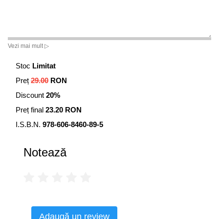
Vezi mai mult ▷
Stoc
Limitat
Preț
29.00
RON
Discount
20%
Preț final
23.20 RON
I.S.B.N.
978-606-8460-89-5
Notează
Adaugă un review