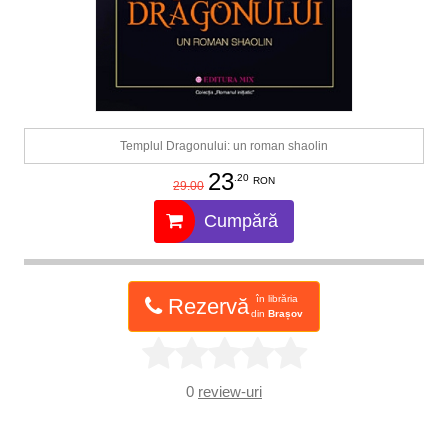
Templul Dragonului: un roman shaolin
23
.20
RON
29.00
Cumpără
în librăria
Rezervă
din
Brașov
0
review-uri