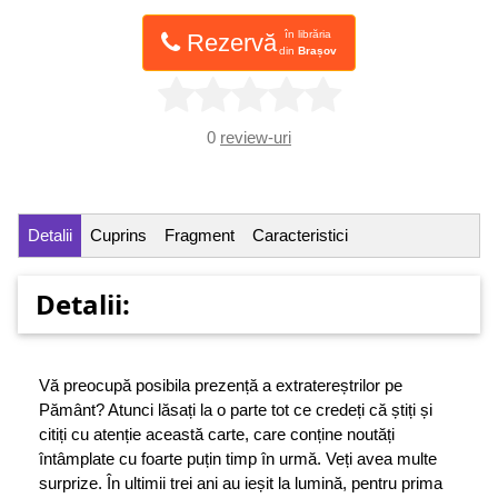
în librăria
Rezervă
din
Brașov
0
review-uri
Detalii
Cuprins
Fragment
Caracteristici
Detalii:
Vă preocupă posibila prezență a extratereștrilor pe
Pământ? Atunci lăsați la o parte tot ce credeți că știți și
citiți cu atenție această carte, care conține noutăți
întâmplate cu foarte puțin timp în urmă. Veți avea multe
surprize. În ultimii trei ani au ieșit la lumină, pentru prima