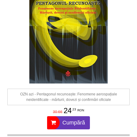
OZN azi - Pentagonul recunoaște: Fenomene aerospațiale
neidentificate - mărturii, dovezi și confirmări oficiale
24
.23
RON
30.66
Cumpără