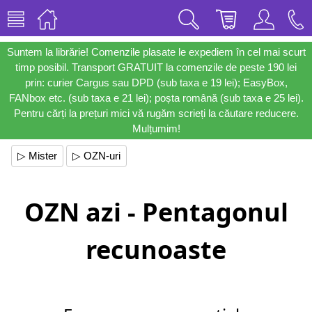
Suntem la librărie! Comenzile plasate le expediem în cel mai scurt
timp posibil. Transport GRATUIT la comenzile de peste 190 lei
prin: curier Cargus sau DPD (sub taxa e 19 lei); EasyBox,
FANbox etc. (sub taxa e 21 lei); poșta română (sub taxa e 25 lei).
Pentru cărți la prețuri mici vă rugăm scrieți la căutare reducere.
Mulțumim!
▷ Mister
▷ OZN-uri
OZN azi - Pentagonul
recunoaste