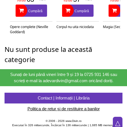
79.00
72.00
73.00
Cumpără
Cumpără
Cu
Opere complete (Neville
Corpul nu uita niciodata
Magia (Secretu
Goddard)
Nu sunt produse la această
categorie
Sunați de luni până vineri între 9 și 19 la 0725 931 146 sau
scrieți e-mail la adevardivin@gmail.com oricând doriți.
Contact | Informații | Librăria
Politica de retur și de restituire a banilor
△
© 2006 - 2026 www.Divin.ro
Executat în 326 milisecunde, Încărcat în
136
milisecunde | 1,685 MB memory |