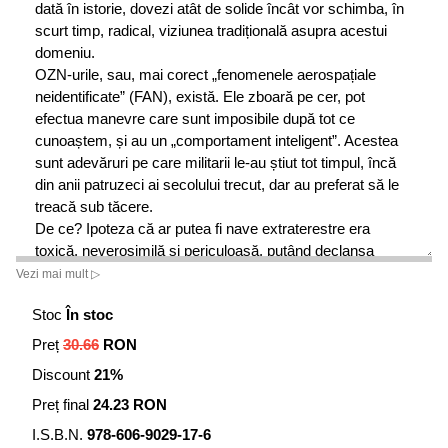
dată în istorie, dovezi atât de solide încât vor schimba, în
scurt timp, radical, viziunea tradițională asupra acestui
domeniu.
OZN-urile, sau, mai corect „fenomenele aerospațiale
neidentificate” (FAN), există. Ele zboară pe cer, pot
efectua manevre care sunt imposibile după tot ce
cunoaștem, și au un „comportament inteligent”. Acestea
sunt adevăruri pe care militarii le-au știut tot timpul, încă
din anii patruzeci ai secolului trecut, dar au preferat să le
treacă sub tăcere.
De ce? Ipoteza că ar putea fi nave extraterestre era
toxică, neverosimilă și periculoasă, putând declanșa
isterie în masă. Se adăuga situația jenantă că militarii nu
Vezi mai mult ▷
aveau niciun răspuns când contribuabilii întrebau cum de
Stoc
În stoc
intrușii nu pot fi contracarați și cum de nu știm ce sunt. Și
acestea nu erau singurele motive care intrau în joc.
Preț
30.66
RON
Problema a fost soluționată instituind, încă de la începutul
Discount
21%
anilor ”50 o politică fermă de secretizare, negare,
mușamalizare si ridiculizare, folosind mass-media, ceea
Preț final
24.23 RON
ce a indus marelui public convingerea că subiectul este
I.S.B.N.
978-606-9029-17-6