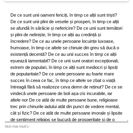
De ce sunt unii oameni fericiți, în timp ce alții sunt triști?
De ce sunt unii plini de veselie și prosperi, în timp ce alții
se afundă în sărăcie și nefericire? De ce unii sunt temători
și plini de neliniște, în timp ce alții au credință și
încredere? De ce au unele persoane locuințe luxoase,
frumoase, în timp ce altele se chinuie din greu să ducă o
existență decentă? De ce au unii succes în timp ce alții
eșuează lamentabil? De ce unii sunt oratori excepționali,
extrem de populari, în timp ce alții sunt mediocri și lipsiți
de popularitate? De ce unele persoane au foarte mare
succes în ceea ce fac, în timp ce altele se zbat o viață
întreagă fără să realizeze ceva demn de reținut? De ce se
vindecă unele persoane de boli așa-zis incurabile, iar
altele nor De ce atât de multe persoane bune, religioase
trec prin chinurile iadului atât din punct de vedere mental,
cât și fizic? De ce atât de multe persoane imorale și lipsite
de sentiment religios se bucură de prosperitate și de o
sănătate excelentă? De ce are o persoană o căsnicie
Vezi mai mult ▷
fericită, în timp ce sora ei este nefericită și frustrată?