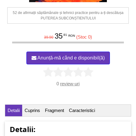
52 de afirmații săptămânale și tehnici practice pentru a-ți descătușa
PUTEREA SUBCONȘTIENTULUI
35
.91
RON
(Stoc 0)
39.90
Anunță-mă când e disponibil(ă)
0
review-uri
Detalii
Cuprins
Fragment
Caracteristici
Detalii: