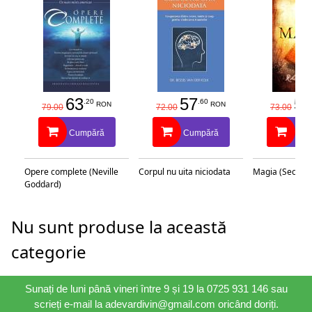
63
57
58
.20
.60
RON
RON
79.00
72.00
73.00
Cumpără
Cumpără
Cu
Opere complete (Neville
Corpul nu uita niciodata
Magia (Secretu
Goddard)
Nu sunt produse la această
categorie
Sunați de luni până vineri între 9 și 19 la 0725 931 146 sau
scrieți e-mail la adevardivin@gmail.com oricând doriți.