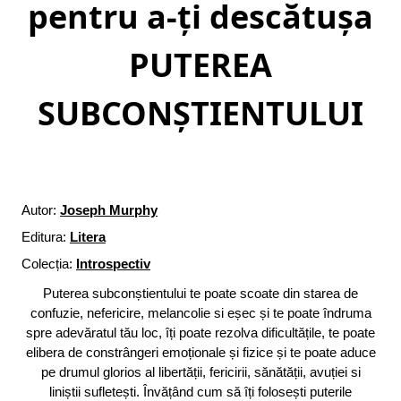
pentru a-ți descătușa
PUTEREA
SUBCONȘTIENTULUI
Autor:
Joseph Murphy
Editura:
Litera
Colecția:
Introspectiv
Puterea subconștientului te poate scoate din starea de
confuzie, nefericire, melancolie si eșec și te poate îndruma
spre adevăratul tău loc, îți poate rezolva dificultățile, te poate
elibera de constrângeri emoționale și fizice și te poate aduce
pe drumul glorios al libertății, fericirii, sănătății, avuției si
liniștii sufletești. Învățând cum să îți folosești puterile