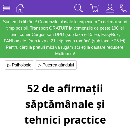
Suntem la librărie! Comenzile plasate le expediem în cel mai scurt
timp posibil. Transport GRATUIT la comenzile de peste 190 lei
prin: curier Cargus sau DPD (sub taxa e 19 lei); EasyBox,
FANbox etc. (sub taxa e 21 lei); poșta română (sub taxa e 25 lei).
Pentru cărți la prețuri mici vă rugăm scrieți la căutare reducere.
Mulțumim!
▷ Psihologie
▷ Puterea gândului
52 de afirmații
săptămânale și
tehnici practice