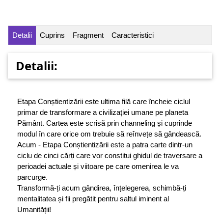
Detalii
Cuprins
Fragment
Caracteristici
Detalii:
Etapa Conștientizării este ultima filă care încheie ciclul
primar de transformare a civilizației umane pe planeta
Pământ. Cartea este scrisă prin channeling și cuprinde
modul în care orice om trebuie să reînvețe să gândească.
Acum - Etapa Conștientizării este a patra carte dintr-un
ciclu de cinci cărți care vor constitui ghidul de traversare a
perioadei actuale și viitoare pe care omenirea le va
parcurge.
Transformă-ți acum gândirea, înțelegerea, schimbă-ți
mentalitatea și fii pregătit pentru saltul iminent al
Umanității!