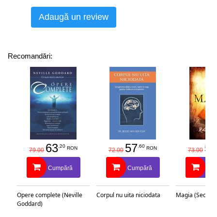
Adaugă un review
Recomandări:
63
57
58
.20
.60
RON
RON
79.00
72.00
73.00
Cumpără
Cumpără
Cu
Opere complete (Neville
Corpul nu uita niciodata
Magia (Secretu
Goddard)