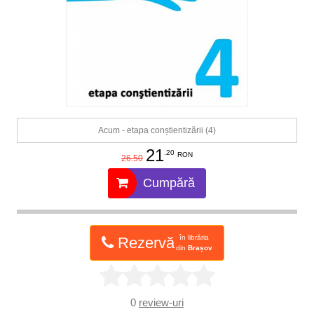
Acum - etapa conștientizării (4)
21
.20
RON
26.50
Cumpără
în librăria
Rezervă
din
Brașov
0
review-uri