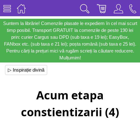
Suntem la librărie! Comenzile plasate le expediem în cel mai scurt
timp posibil. Transport GRATUIT la comenzile de peste 190 lei
prin: curier Cargus sau DPD (sub taxa e 19 lei); EasyBox,
FANbox etc. (sub taxa e 21 lei); poșta română (sub taxa e 25 lei).
Pentru cărți la prețuri mici vă rugăm scrieți la căutare reducere.
Mulțumim!
▷ Inspirație divină
Acum etapa
constientizarii (4)