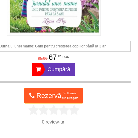
Jurnalul unei mame: Ghid pentru creșterea copiilor până la 3 ani
67
.15
RON
85.00
Cumpără
în librăria
Rezervă
din
Brașov
0
review-uri