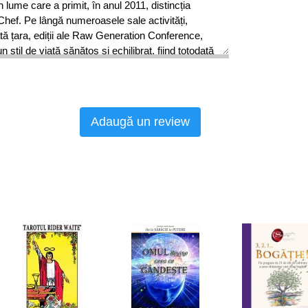
 lume care a primit, în anul 2011, distincția
ef. Pe lângă numeroasele sale activități,
tă țara, ediții ale Raw Generation Conference,
til de viață sănătos și echilibrat, fiind totodată
ne „Ligia’s Kitchen“ și „De vorbă cu Ligia“.
vizitați: ligiapop.com
Adaugă un review
presii și întâmplări ale autoarei alături de
volumul se dorește un cuprinzător ghid destinat
 le oferă o gamă largă de sfaturi utile pentru
i până la 3 ani, a unui copilaș împlinit.
asculți instinctele și inima – iar dacă vei
 de cunoștințe îndrumările detaliate din carte, ce
moderne aplicate cu discernământ, în căminul
 bunăstarea și armonia sufletească.