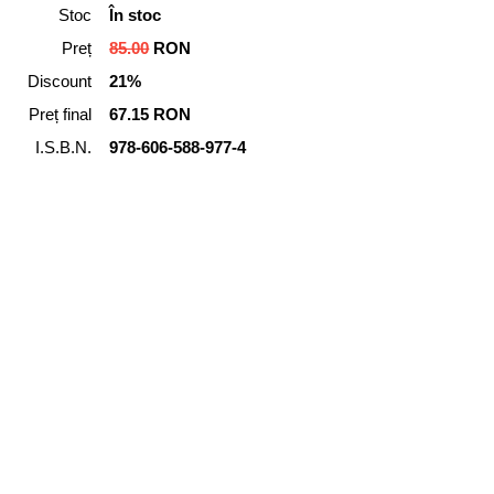
Stoc
În stoc
Preț
85.00
RON
Discount
21%
Preț final
67.15 RON
I.S.B.N.
978-606-588-977-4