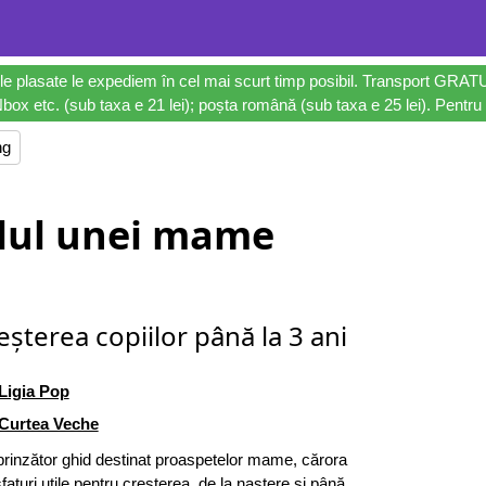
le plasate le expediem în cel mai scurt timp posibil. Transport GRAT
ox etc. (sub taxa e 21 lei); poșta română (sub taxa e 25 lei). Pentru 
ng
lul unei mame
șterea copiilor până la 3 ani
Ligia Pop
Curtea Veche
rinzător ghid destinat proaspetelor mame, cărora
faturi utile pentru creșterea, de la naștere și până