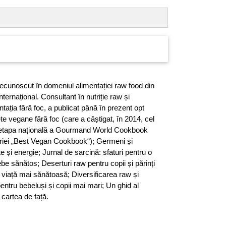
ecunoscut în domeniul alimentației raw food din
ternațional. Consultant în nutriție raw și
tația fără foc, a publicat până în prezent opt
ete vegane fără foc (care a câștigat, în 2014, cel
a etapa națională a Gourmand World Cookbook
riei „Best Vegan Cookbook“); Germeni și
e și energie; Jurnal de sarcină: sfaturi pentru o
ebe sănătos; Deserturi raw pentru copii și părinți
o viață mai sănătoasă; Diversificarea raw și
pentru bebeluși și copii mai mari; Un ghid al
s cartea de față.