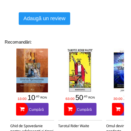
Adaugă un review
Recomandări:
10
50
25
.40
.40
RON
RON
13.00
63.00
30.00
Cumpără
Cumpără
Cu
Ghid de Spovedanie
Tarotul Rider Waite
Omul devine c