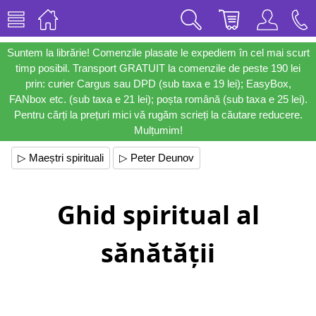
Suntem la librărie! Comenzile plasate le expediem în cel mai scurt
timp posibil. Transport GRATUIT la comenzile de peste 190 lei
prin: curier Cargus sau DPD (sub taxa e 19 lei); EasyBox,
FANbox etc. (sub taxa e 21 lei); poșta română (sub taxa e 25 lei).
Pentru cărți la prețuri mici vă rugăm scrieți la căutare reducere.
Mulțumim!
▷ Maeștri spirituali
▷ Peter Deunov
Ghid spiritual al
sănătății