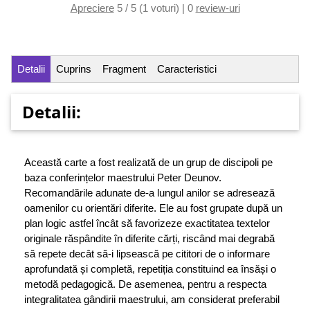
Apreciere
5 / 5 (1 voturi) | 0
review-uri
Detalii
Cuprins
Fragment
Caracteristici
Detalii:
Această carte a fost realizată de un grup de discipoli pe
baza conferințelor maestrului Peter Deunov.
Recomandările adunate de-a lungul anilor se adresează
oamenilor cu orientări diferite. Ele au fost grupate după un
plan logic astfel încât să favorizeze exactitatea textelor
originale răspândite în diferite cărți, riscând mai degrabă
să repete decât să-i lipsească pe cititori de o informare
aprofundată și completă, repetiția constituind ea însăși o
metodă pedagogică. De asemenea, pentru a respecta
integralitatea gândirii maestrului, am considerat preferabil