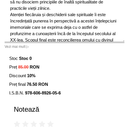
să nu disociem principiile de înaltă spiritualitate de
practicile vieții zilnice.
Atenției fiecăruia și deschiderii sale spirituale îi este
încredințată punerea în perspectivă a acestei înțelepciuni
imemoriale care se exprima deja cu o astfel de
profunzime a cunoașterii încă de la începutul secolului al
XX-lea. Scopul final este reconcilierea omului cu divinul
din el, aflată la baza oricărui demers spre o stare
Vezi mai mult ▷
existențială mai bună, în acord cu legile naturii, pentru ca
Stoc
Stoc 0
fiecare să înțeleagă cauzele bolilor sale și să găsească
mijloace de vindecare mai potrivite omului de azi.
Preț
85.00
RON
Discount
10%
Preț final
76.50 RON
I.S.B.N.
978-606-8926-05-6
Notează