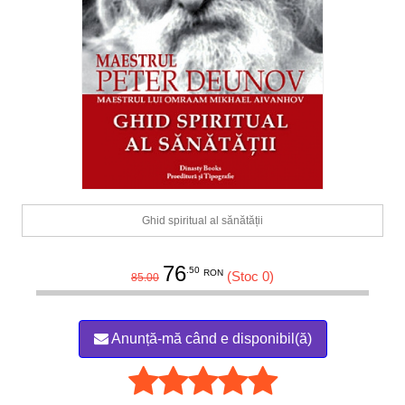
Ghid spiritual al sănătății
76
.50
RON
(Stoc 0)
85.00
Anunță-mă când e disponibil(ă)