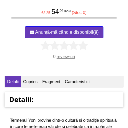
54
.60
RON
(Stoc 0)
68.25
Anunță-mă când e disponibil(ă)
0
review-uri
Detalii
Cuprins
Fragment
Caracteristici
Detalii:
Termenul Yoni provine dintr-o cultură și o tradiție spirituală
în care femeile erau văzute și celebrate ca întrupări ale