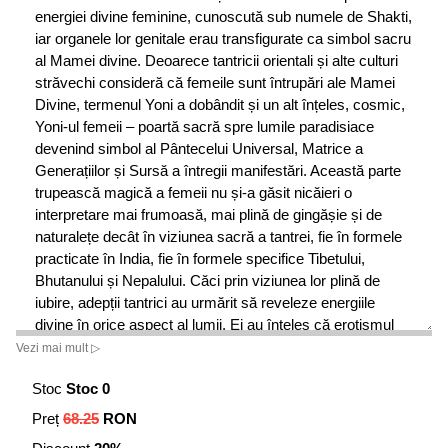
energiei divine feminine, cunoscută sub numele de Shakti,
iar organele lor genitale erau transfigurate ca simbol sacru
al Mamei divine. Deoarece tantricii orientali și alte culturi
străvechi consideră că femeile sunt întrupări ale Mamei
Divine, termenul Yoni a dobândit și un alt înțeles, cosmic,
Yoni-ul femeii – poartă sacră spre lumile paradisiace
devenind simbol al Pântecelui Universal, Matrice a
Generațiilor și Sursă a întregii manifestări. Această parte
trupească magică a femeii nu și-a găsit nicăieri o
interpretare mai frumoasă, mai plină de gingășie și de
naturalețe decât în viziunea sacră a tantrei, fie în formele
practicate în India, fie în formele specifice Tibetului,
Bhutanului și Nepalului. Căci prin viziunea lor plină de
iubire, adepții tantrici au urmărit să reveleze energiile
divine în orice aspect al lumii. Ei au înțeles că erotismul
debordant exprimat de Yoni-ul unei femei frumoase,
Vezi mai mult ▷
senzuale și vitale poate fi transformat, grație unei stări de
Stoc
Stoc 0
transfigurare profundă, într-un redutabil instrument prin
care să putem lăsa în urmă lumea manifestată și să
Preț
68.25
RON
pătrundem mai apoi în lumea spirituală.