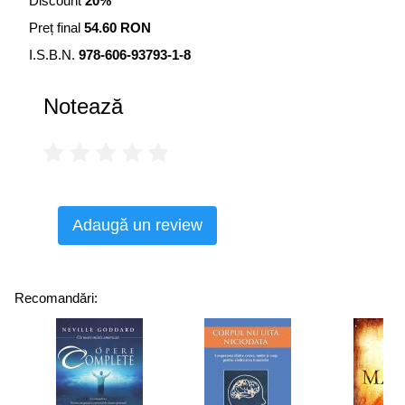
Discount
20%
Preț final
54.60 RON
I.S.B.N.
978-606-93793-1-8
Notează
Adaugă un review
Recomandări: