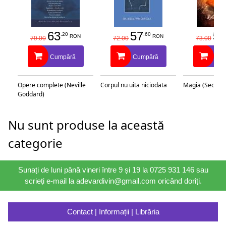
63
57
58
.20
.60
RON
RON
79.00
72.00
73.00
Cumpără
Cumpără
Cu
Opere complete (Neville
Corpul nu uita niciodata
Magia (Secretu
Goddard)
Nu sunt produse la această
categorie
Sunați de luni până vineri între 9 și 19 la 0725 931 146 sau
scrieți e-mail la adevardivin@gmail.com oricând doriți.
Contact | Informații | Librăria