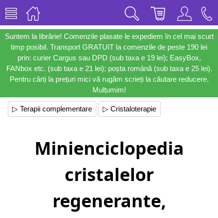
Suntem la librărie! Comenzile plasate le expediem în cel mai scurt
timp posibil. Transport GRATUIT la comenzile de peste 190 lei
prin: curier Cargus sau DPD (sub taxa e 19 lei); EasyBox,
FANbox etc. (sub taxa e 21 lei); poșta română (sub taxa e 25 lei).
Pentru cărți la prețuri mici vă rugăm scrieți la căutare reducere.
Mulțumim!
▷ Terapii complementare
▷ Cristaloterapie
Minienciclopedia
cristalelor
regenerante,