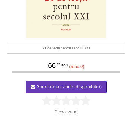
21 de lecții pentru secolul XXI
66
.95
RON
(Stoc 0)
Anunță-mă când e disponibil(ă)
0
review-uri