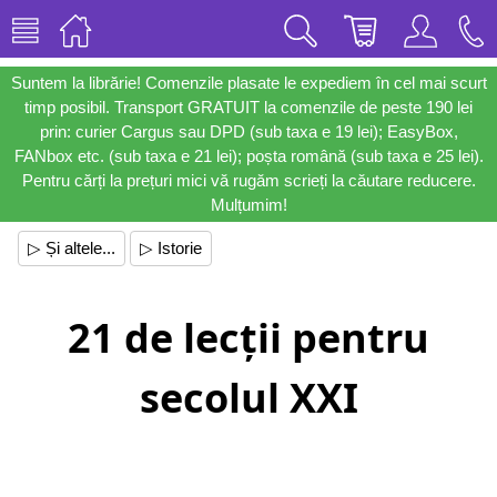
Suntem la librărie! Comenzile plasate le expediem în cel mai scurt
timp posibil. Transport GRATUIT la comenzile de peste 190 lei
prin: curier Cargus sau DPD (sub taxa e 19 lei); EasyBox,
FANbox etc. (sub taxa e 21 lei); poșta română (sub taxa e 25 lei).
Pentru cărți la prețuri mici vă rugăm scrieți la căutare reducere.
Mulțumim!
▷ Și altele...
▷ Istorie
21 de lecții pentru
secolul XXI