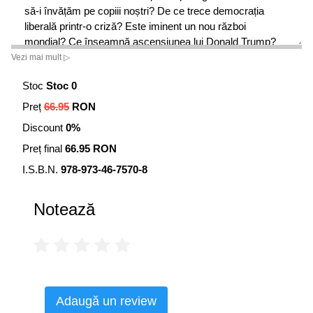
să-i învățăm pe copiii noștri? De ce trece democrația
liberală printr-o criză? Este iminent un nou război
mondial? Ce înseamnă ascensiunea lui Donald Trump?
Ce civilizație domină lumea – Occidentul, China, islamul?
Vezi mai mult ▷
Europa ar trebui să-și deschidă porțile imigranților? Poate
Stoc
Stoc 0
naționalismul să rezolve problemele legate de inegalitate
și de schimbarea climatică? Ce ar trebui să facem în
Preț
66.95
RON
privința terorismului?
Discount
0%
Sumar:
Preț final
66.95 RON
I.S.B.N.
978-973-46-7570-8
Deziluzionarea • Munca • Libertatea • Egalitatea •
Comunitatea • Civilizația • Naționalismul • Religia •
Imigrația • Terorismul • Războiul • Smerenia • Dumnezeu •
Notează
Secularismul • Ignoranța • Dreptatea • Post-adevărul •
Științifico-fantasticul • Educația • Sensul • Meditația
Yuval Noah Harari a obținut doctoratul în istorie la
University of Oxford și este profesor de istorie universală
în cadrul Departamentului de Istorie al Universității
Adaugă un review
Ebraice din Ierusalim. Cartea sa
Sapiens
, publicată inițial