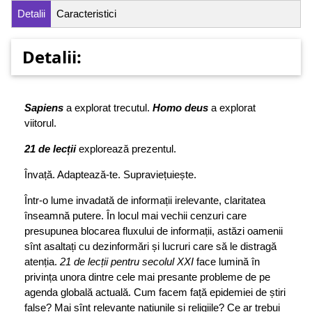
Detalii
Caracteristici
Detalii:
Sapiens
a explorat trecutul.
Homo deus
a explorat
viitorul.
21 de lecții
explorează prezentul.
Învață. Adaptează-te. Supraviețuiește.
Într-o lume invadată de informații irelevante, claritatea
înseamnă putere. În locul mai vechii cenzuri care
presupunea blocarea fluxului de informații, astăzi oamenii
sînt asaltați cu dezinformări și lucruri care să le distragă
atenția.
21 de lecții pentru secolul XXI
face lumină în
privința unora dintre cele mai presante probleme de pe
agenda globală actuală. Cum facem față epidemiei de știri
false? Mai sînt relevante națiunile și religiile? Ce ar trebui