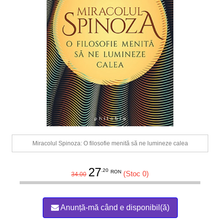
Miracolul Spinoza: O filosofie menită să ne lumineze calea
27
.20
RON
(Stoc 0)
34.00
Anunță-mă când e disponibil(ă)