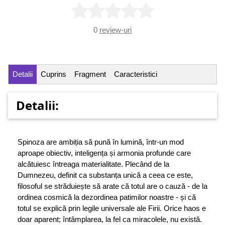
0
review-uri
Detalii
Cuprins
Fragment
Caracteristici
Detalii:
Spinoza are ambiția să pună în lumină, într-un mod
aproape obiectiv, inteligența și armonia profunde care
alcătuiesc întreaga materialitate. Plecând de la
Dumnezeu, definit ca substanța unică a ceea ce este,
filosoful se străduiește să arate că totul are o cauză - de la
ordinea cosmică la dezordinea patimilor noastre - și că
totul se explică prin legile universale ale Firii. Orice haos e
doar aparent; întâmplarea, la fel ca miracolele, nu există.