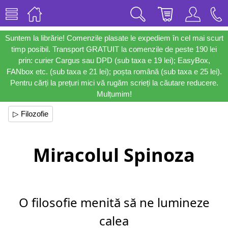
Suntem la librărie! Comenzile plasate le expediem în cel mai scurt
timp posibil. Transport GRATUIT la comenzile de peste 190 lei
prin: curier Cargus sau DPD (sub taxa e 19 lei); EasyBox,
FANbox etc. (sub taxa e 21 lei); poșta română (sub taxa e 25 lei).
Pentru cărți la prețuri mici vă rugăm scrieți la căutare reducere.
Mulțumim!
▷ Filozofie
Miracolul Spinoza
O filosofie menită să ne lumineze
calea