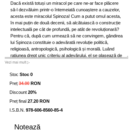
Dacă există totuși un miracol pe care ne-ar face plăcere
să-l dezvăluim printr-o întemeiată cunoaștere a cauzelor,
acesta este miracolul Spinoza! Cum a putut omul acesta,
în mai puțin de două decenii, să alcătuiască o construcție
intelectuală pe cât de profundă, pe atât de revoluționară?
Pentru că, după cum urmează să ne convingem, gândirea
lui Spinoza constituie o adevărată revoluție politică,
religioasă, antropologică, psihologică și morală. Luând
rațiunea drept unic criteriu al adevărului, el se plasează de
la bun început în universal și atemporal, întrucât ea este
Vezi mai mult ▷
aceeași pentru toți oamenii, din toate vremurile. Iată de ce
Stoc
Stoc 0
mesajul său nu este afectat de uzura timpului sau de
specificul originii sale
.
Preț
34.00
RON
Discount
20%
Preț final
27.20 RON
I.S.B.N.
978-606-8560-85-4
Notează