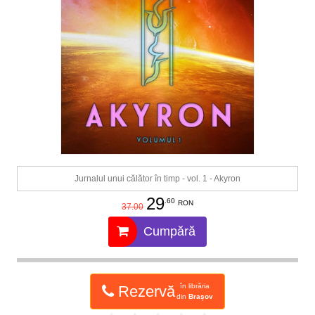
Jurnalul unui călător în timp - vol. 1 - Akyron
29
.60
RON
37.00
Cumpără
în librăria
Rezervă
din
Brașov