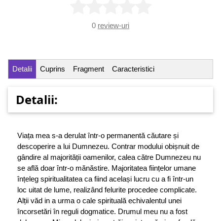
0
review-uri
Detalii
Cuprins
Fragment
Caracteristici
Detalii:
Viața mea s-a derulat într-o permanentă căutare și
descoperire a lui Dumnezeu. Contrar modului obișnuit de
gândire al majorității oamenilor, calea către Dumnezeu nu
se află doar într-o mănăstire. Majoritatea ființelor umane
înțeleg spiritualitatea ca fiind același lucru cu a fi într-un
loc uitat de lume, realizând felurite procedee complicate.
Alții văd in a urma o cale spirituală echivalentul unei
încorsetări în reguli dogmatice. Drumul meu nu a fost