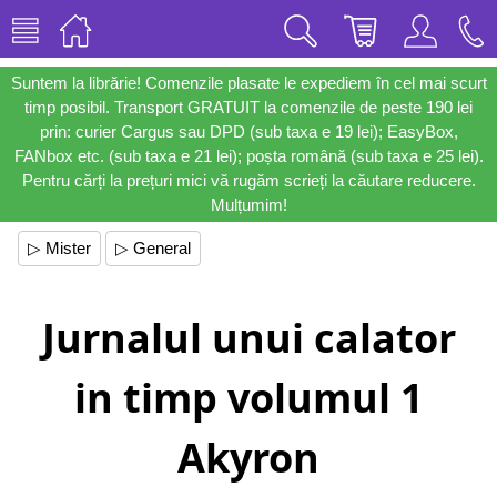
Suntem la librărie! Comenzile plasate le expediem în cel mai scurt
timp posibil. Transport GRATUIT la comenzile de peste 190 lei
prin: curier Cargus sau DPD (sub taxa e 19 lei); EasyBox,
FANbox etc. (sub taxa e 21 lei); poșta română (sub taxa e 25 lei).
Pentru cărți la prețuri mici vă rugăm scrieți la căutare reducere.
Mulțumim!
▷ Mister
▷ General
Jurnalul unui calator
in timp volumul 1
Akyron