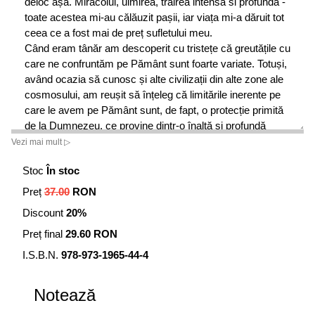
deloc așa. Miracolul, uimirea, trăirea intensă si profundă -
toate acestea mi-au călăuzit pașii, iar viața mi-a dăruit tot
ceea ce a fost mai de preț sufletului meu.
Când eram tânăr am descoperit cu tristețe că greutățile cu
care ne confruntăm pe Pământ sunt foarte variate. Totuși,
având ocazia să cunosc și alte civilizații din alte zone ale
cosmosului, am reușit să înțeleg că limitările inerente pe
care le avem pe Pământ sunt, de fapt, o protecție primită
de la Dumnezeu, ce provine dintr-o înaltă și profundă
înțelepciune. Mi-a trebuit ceva vreme până am înțeles
Vezi mai mult ▷
acest aspect, dar în cele din urmă am învățat să apreciez
Stoc
În stoc
viața mea ca ființă umană, precum și implicarea mea în
munca spirituală a unor ființe ce sălășluiesc pe alte
Preț
37.00
RON
planete.
Discount
20%
Pas cu pas, am descoperit uimit că pe planeta Pământ
există o șansă deosebită de a putea evolua spiritual cu o
Preț final
29.60 RON
mare rapiditate. Chiar dacă există planete cu un înalt grad
I.S.B.N.
978-973-1965-44-4
de evoluție spirituală, pe Pământ natura lucrurilor și a
evenimentelor ne oferă o viață plină de învățăminte, care
Notează
ne nivelează calea și ne oferă grația de a descoperi
misterul infinitului.