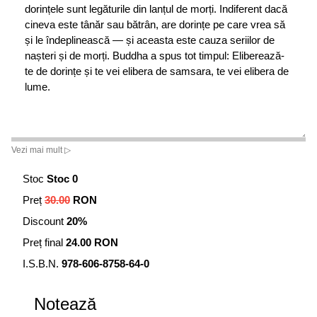
dorințele sunt legăturile din lanțul de morți. Indiferent dacă
cineva este tânăr sau bătrân, are dorințe pe care vrea să
și le îndeplinească — și aceasta este cauza seriilor de
nașteri și de morți. Buddha a spus tot timpul: Eliberează-
te de dorințe și te vei elibera de samsara, te vei elibera de
lume.
Vezi mai mult ▷
Stoc
Stoc 0
Preț
30.00
RON
Discount
20%
Preț final
24.00 RON
I.S.B.N.
978-606-8758-64-0
Notează