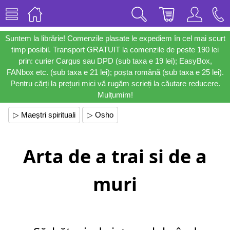
Suntem la librărie! Comenzile plasate le expediem în cel mai scurt
timp posibil. Transport GRATUIT la comenzile de peste 190 lei
prin: curier Cargus sau DPD (sub taxa e 19 lei); EasyBox,
FANbox etc. (sub taxa e 21 lei); poșta română (sub taxa e 25 lei).
Pentru cărți la prețuri mici vă rugăm scrieți la căutare reducere.
Mulțumim!
▷ Maeștri spirituali
▷ Osho
Arta de a trai si de a
muri