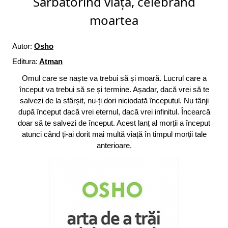
Sărbătorind viața, celebrând
moartea
Autor:
Osho
Editura:
Atman
Omul care se naște va trebui să și moară. Lucrul care a
început va trebui să se și termine. Așadar, dacă vrei să te
salvezi de la sfârșit, nu-ți dori niciodată începutul. Nu tânji
după început dacă vrei eternul, dacă vrei infinitul. Încearcă
doar să te salvezi de început. Acest lanț al morții a început
atunci când ți-ai dorit mai multă viață în timpul morții tale
anterioare.