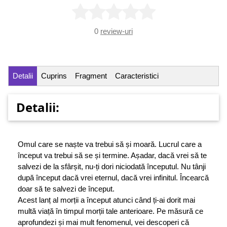
0
review-uri
Detalii
Cuprins
Fragment
Caracteristici
Detalii:
Omul care se naște va trebui să și moară. Lucrul care a
început va trebui să se și termine. Așadar, dacă vrei să te
salvezi de la sfârșit, nu-ți dori niciodată începutul. Nu tânji
după început dacă vrei eternul, dacă vrei infinitul. Încearcă
doar să te salvezi de început.
Acest lanț al morții a început atunci când ți-ai dorit mai
multă viață în timpul morții tale anterioare. Pe măsură ce
aprofundezi și mai mult fenomenul, vei descoperi că