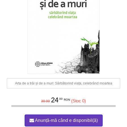
Arta de a trăi și de a muri: Sărbătorind viața, celebrând moartea
24
.00
RON
(Stoc 0)
30.00
Anunță-mă când e disponibil(ă)