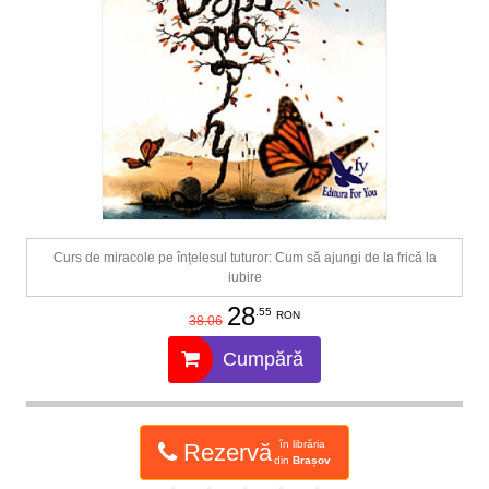
Curs de miracole pe înțelesul tuturor: Cum să ajungi de la frică la
iubire
28
.55
RON
38.06
Cumpără
în librăria
Rezervă
din
Brașov