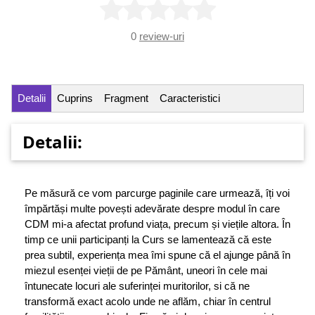
0
review-uri
Detalii
Cuprins
Fragment
Caracteristici
Detalii:
Pe măsură ce vom parcurge paginile care urmează, îți voi
împărtăși multe povești adevărate despre modul în care
CDM mi-a afectat profund viața, precum și viețile altora. În
timp ce unii participanți la Curs se lamentează că este
prea subtil, experiența mea îmi spune că el ajunge până în
miezul esenței vieții de pe Pământ, uneori în cele mai
întunecate locuri ale suferinței muritorilor, si că ne
transformă exact acolo unde ne aflăm, chiar în centrul