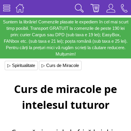
Suntem la librărie! Comenzile plasate le expediem în cel mai scurt
timp posibil. Transport GRATUIT la comenzile de peste 190 lei
prin: curier Cargus sau DPD (sub taxa e 19 lei); EasyBox,
FANbox etc. (sub taxa e 21 lei); poșta română (sub taxa e 25 lei).
Pentru cărți la prețuri mici vă rugăm scrieți la căutare reducere.
Mulțumim!
▷ Spiritualitate
▷ Curs de Miracole
Curs de miracole pe
intelesul tuturor