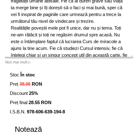
fragilității umane abisale. Fie că ai dureri grave sau viața
ta merge bine și îți dorești să o faci și mai bună, sper că
vei fi inspirat de paginile care urmează pentru a trece la
următorul tău nivel de vindecare și trezire.
Realitățile poveștii mele pot fi unice, dar nu și tema. Toți
ne-am rătăcit și toți ne regăsim drumul spre acasă. Nu
este o întâmplare faptul că lucrarea Curs de miracole a
ajuns la tine acum. Fie că studiezi Cursul intensiv, fie că
înțelegi chiar și un singur concept util din această carte, fie
că pur și simplu auzi titlul Curs de miracole și începi să te
Vezi mai mult ▷
gândești la posibilitatea că miracolele există și că poți trăi
Stoc
În stoc
unul sau mai multe, există un motiv pentru care tu și
Cursul v-ați întâlnit acum.
Preț
38.06
RON
Discount
25%
Preț final
28.55 RON
I.S.B.N.
978-606-639-194-8
Notează