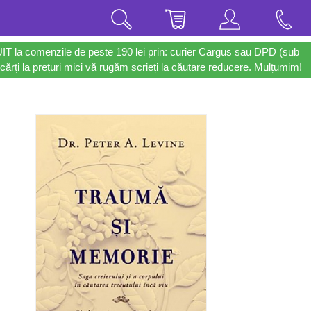
UIT la comenzile de peste 190 lei prin: curier Cargus sau DPD (sub
cărți la prețuri mici vă rugăm scrieți la căutare reducere. Mulțumim!