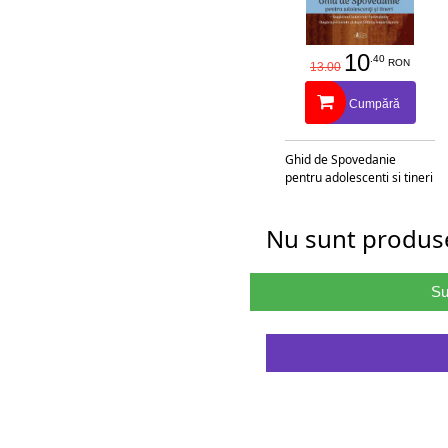
10
.40
RON
13.00
Cumpără
Ghid de Spovedanie
pentru adolescenti si tineri
Nu sunt produse
Su