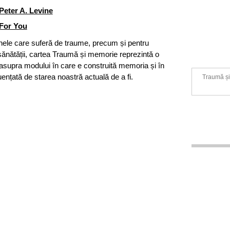
Peter A. Levine
For You
nele care suferă de traume, precum și pentru
ea sănătății, cartea Traumă și memorie reprezintă o
asupra modului în care e construită memoria și în
uențată de starea noastră actuală de a fi.
Traumă și 