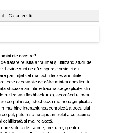
nt
Caracteristici
amintirile noastre?
e tratare reușită a traumei și utilizând studii de
dr. Levine susține că singurele amintiri cu
re par inițial cel mai puțin fiabile: amintirile
rat cele accesabile de către mintea conștientă.
nță studiază amintirile traumatice „explicite” din
intruzive sau flashbackurile), acordându-i prea
care corpul însuși stochează memoria „implicită”.
m mai bine interacțiunea complexă a trecutului
cu corpul, putem să ne ajustăm relația cu trauma
 echilibrată și mai relaxată.
 care suferă de traume, precum și pentru