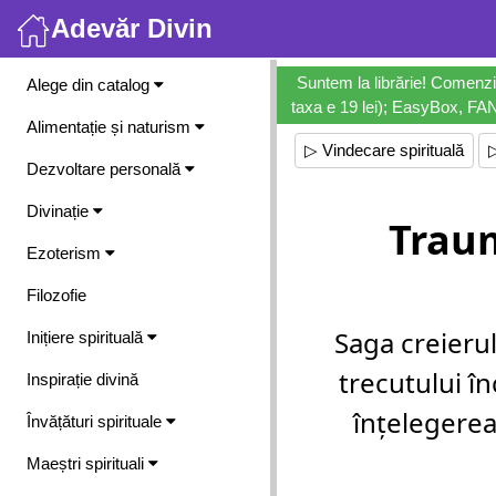
Adevăr Divin
Meniu
Suntem la librărie! Comenzi
Alege din catalog
taxa e 19 lei); EasyBox, FANb
Alimentație și naturism
▷ Vindecare spirituală
Dezvoltare personală
Divinație
Trau
Ezoterism
Filozofie
Saga creierul
Inițiere spirituală
trecutului în
Inspirație divină
înțelegerea
Învățături spirituale
Maeștri spirituali