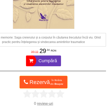
memorie: Saga creierului și a corpului în căutarea trecutului încă viu. Ghid
practic pentru înțelegerea și vindecarea amintirilor traumatice
29
.34
RON
39.11
Cumpără
în librăria
Rezervă
din
Brașov
0
review-uri