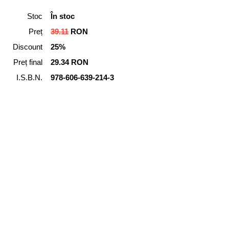
Stoc
În stoc
Preț
39.11
RON
Discount
25%
Preț final
29.34 RON
I.S.B.N.
978-606-639-214-3