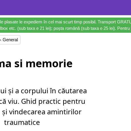
le plasate le expediem în cel mai scurt timp posibil. Transport GRAT
ox etc. (sub taxa e 21 lei); poșta română (sub taxa e 25 lei). Pentru 
▷ General
ma si memorie
ui și a corpului în căutarea
că viu. Ghid practic pentru
 și vindecarea amintirilor
traumatice