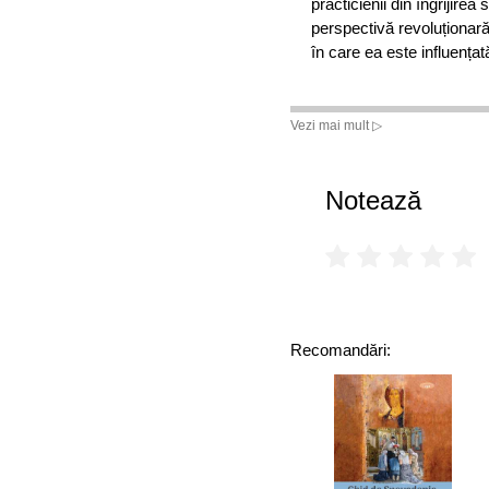
practicienii din îngrijirea
perspectivă revoluționar
în care ea este influențat
Vezi mai mult ▷
Notează
Recomandări: