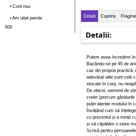
• Cont nou
Detalii
Cuprins
Fragme
• Am uitat parola
500
Detalii:
Putem avea încredere în 
Bazându-se pe 45 de ani d
caz din propria practică, 
adevărat utile sunt cele ca
stocate în corp, nu neapă
De obicei, oamenii de știi
creier (precum gândurile 
puțin atenție modului în 
Învățând cum să înțelege
cu prezentul și a minții 
și să căpătăm o stare mai
Scrisă pentru persoanele