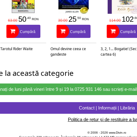
50
25
102
.40
.50
.6
RON
RON
63.00
30.00
114.00
Cumpără
Cumpără
Cumpără
Tarotul Rider Waite
Omul devine ceea ce
3, 2, 1... Bogatie! (Se
gandeste
cartea 6)
 la această categorie
nați de luni până vineri între 9 și 19 la 0725 931 146 sau scrieți e-ma
Contact | Informații | Librăria
Politica de retur și de restituire a ba
© 2006 - 2026 www.Divin.ro