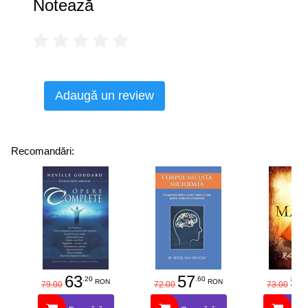
Notează
Adaugă un review
Recomandări:
63
57
58
.20
.60
RON
RON
79.00
72.00
73.00