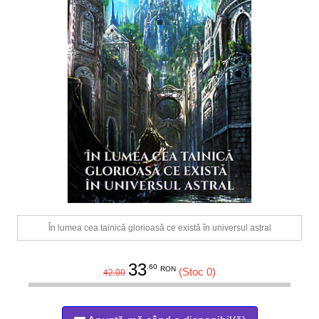
În lumea cea tainică glorioasă ce există în universul astral
33
.60
RON
(Stoc 0)
42.00