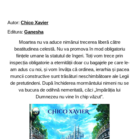
Autor:
Chico Xavier
Editura:
Ganesha
Moartea nu va aduce nimănui trecerea liberă către
beatitudinea celestă. Nu va promova în mod obligatoriu
ființele umane la statutul de îngeri. Toți vom trece prin
inspecția obligatorie a eternității doar cu bagajele pe care le-
am adus cu noi, și vom învăța că ordinea, ierarhia și pacea
muncii constructive sunt trăsături neschimbătoare ale Legii
de pretutindeni. După închiderea mormântului nimeni nu se
va bucura de odihnă nemeritată, căci „împărăția lui
Dumnezeu nu vine în chip văzut”.