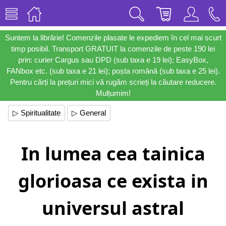
Suntem la librărie! Comenzile plasate le expediem în cel mai scurt
timp posibil. Transport GRATUIT la comenzile de peste 190 lei
prin: curier Cargus sau DPD (sub taxa e 19 lei); EasyBox,
FANbox etc. (sub taxa e 21 lei); poșta română (sub taxa e 25 lei).
Pentru cărți la prețuri mici vă rugăm scrieți la căutare reducere.
Mulțumim!
▷ Spiritualitate
▷ General
In lumea cea tainica
glorioasa ce exista in
universul astral