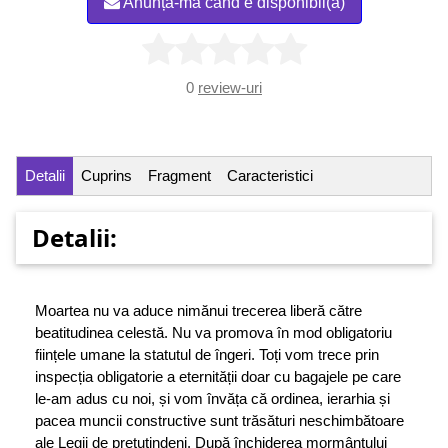
Anunță-mă când e disponibil(ă)
0
review-uri
Detalii
Cuprins
Fragment
Caracteristici
Detalii:
Moartea nu va aduce nimănui trecerea liberă către
beatitudinea celestă. Nu va promova în mod obligatoriu
ființele umane la statutul de îngeri. Toți vom trece prin
inspecția obligatorie a eternității doar cu bagajele pe care
le-am adus cu noi, și vom învăța că ordinea, ierarhia și
pacea muncii constructive sunt trăsături neschimbătoare
ale Legii de pretutindeni. După închiderea mormântului