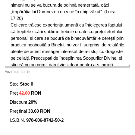
nimeni nu se va bucura de odihnă nemeritată, căci
„împărăția lui Dumnezeu nu vine în chip văzut”. (Luca
17:20)
Cei care trăiesc experiența umană cu înțelegerea faptului
că treptele scării sublime trebuie urcate cu prețul efortului
personal, și care se bucură de binecuvântările cerești prin
practica neobosită a Binelui, nu vor fi surprinși de relatările
oferite de acest mesager interesat de a-i sluji cu dragoste
pe ceilalți. Preocupați de îndeplinirea Scopurilor Divine, ei
știu că nu au primit darul vieții doar pentru a-și omorî
timpul sau darul credinței pentru a-l tulbura pe semenul lor.
Vezi mai mult ▷
Afirmațiile fraterne ale mesagerului nostru vor provoca
Stoc
Stoc 0
însă nemulțumire și perplexitate în partizanii
favoritismelor, ce sunt încă prinși în pânza vechilor iluzii,
Preț
42.00
RON
chiar dacă dețin cele mai onorabile acreditări.
Discount
20%
Preț final
33.60 RON
I.S.B.N.
978-606-8742-50-2