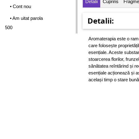
Detalii
Cuprins
Fragme
• Cont nou
• Am uitat parola
Detalii:
500
Aromaterapia este o ramu
care folosește proprietățil
esențiale. Aceste substan
stoarcerea florilor, frunze
sănătatea reîntărind și re
esențiale acționează și as
același timp o stare bună