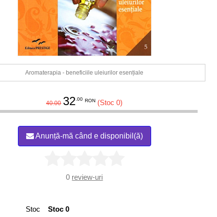
Aromaterapia - beneficiile uleiurilor esențiale
32
.00
RON
(Stoc 0)
40.00
Anunță-mă când e disponibil(ă)
0
review-uri
Stoc
Stoc 0