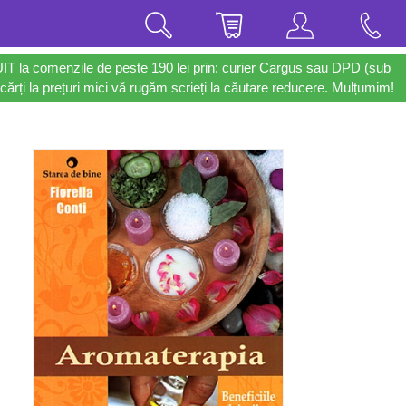
UIT la comenzile de peste 190 lei prin: curier Cargus sau DPD (sub
cărți la prețuri mici vă rugăm scrieți la căutare reducere. Mulțumim!