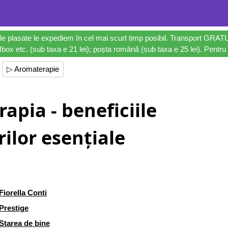
le plasate le expediem în cel mai scurt timp posibil. Transport GRAT
ox etc. (sub taxa e 21 lei); poșta română (sub taxa e 25 lei). Pentru 
▷ Aromaterapie
apia - beneficiile
rilor esențiale
Fiorella Conti
Prestige
Starea de bine