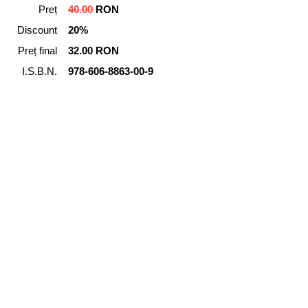
Preț
40.00
RON
Discount
20%
Preț final
32.00 RON
I.S.B.N.
978-606-8863-00-9