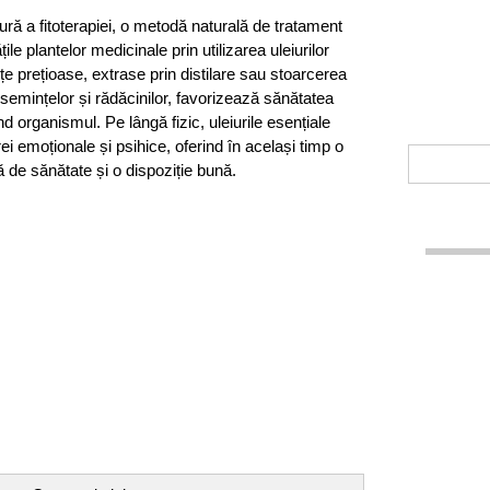
ră a fitoterapiei, o metodă naturală de tratament
ile plantelor medicinale prin utilizarea uleiurilor
e prețioase, extrase prin distilare sau stoarcerea
or, semințelor și rădăcinilor, favorizează sănătatea
nd organismul. Pe lângă fizic, uleiurile esențiale
i emoționale și psihice, oferind în același timp o
 de sănătate și o dispoziție bună.