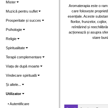
Mister
Aromaterapia este o ramu
care folosește proprietăț
Muzică pentru suflet
esențiale. Aceste substanț
Prosperitate și succes
florilor, frunzelor, cojil
reîntărind și reechilibrâ
Psihologie
acționează și asupra sfere
stare bună
Religie
Spiritualitate
Terapii complementare
Viața de după moarte
Vindecare spirituală
Și altele...
Utilizator
• Autentificare