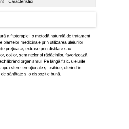
nt
Caracteristici
ră a fitoterapiei, o metodă naturală de tratament
e plantelor medicinale prin utilizarea uleiurilor
țe prețioase, extrase prin distilare sau
lor, cojilor, semințelor și rădăcinilor, favorizează
echilibrând organismul. Pe lângă fizic, uleiurile
upra sferei emoționale și psihice, oferind în
 de sănătate și o dispoziție bună.