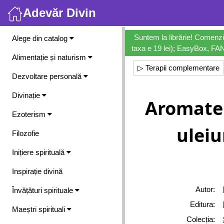
Adevăr Divin
Meniu
Suntem la librărie! Comenzi
Alege din catalog
taxa e 19 lei); EasyBox, FANb
Alimentație și naturism
▷ Terapii complementare
Dezvoltare personală
Divinație
Aromater
Ezoterism
uleiu
Filozofie
Inițiere spirituală
Inspirație divină
Autor:
Învățături spirituale
Editura:
Maeștri spirituali
Colecția: