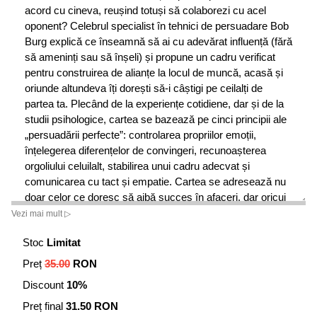
acord cu cineva, reușind totuși să colaborezi cu acel
oponent? Celebrul specialist în tehnici de persuadare Bob
Burg explică ce înseamnă să ai cu adevărat influență (fără
să ameninți sau să înșeli) și propune un cadru verificat
pentru construirea de alianțe la locul de muncă, acasă și
oriunde altundeva îți dorești să-i câștigi pe ceilalți de
partea ta. Plecând de la experiențe cotidiene, dar și de la
studii psihologice, cartea se bazează pe cinci principii ale
„persuadării perfecte”: controlarea propriilor emoții,
înțelegerea diferențelor de convingeri, recunoașterea
orgoliului celuilalt, stabilirea unui cadru adecvat și
comunicarea cu tact și empatie. Cartea se adresează nu
doar celor ce doresc să aibă succes în afaceri, dar oricui
dorește să-i facă pe ceilalți mai deschiși la ideile lor.
Vezi mai mult ▷
Stoc
Limitat
Preț
35.00
RON
Discount
10%
Preț final
31.50 RON