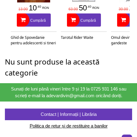
10
50
25
.40
.40
RON
RON
13.00
63.00
30.00
Cumpără
Cumpără
Cu
Ghid de Spovedanie
Tarotul Rider Waite
Omul devine c
pentru adolescenti si tineri
gandeste
Nu sunt produse la această
categorie
Sunați de luni până vineri între 9 și 19 la 0725 931 146 sau
scrieți e-mail la adevardivin@gmail.com oricând doriți.
Contact | Informații | Librăria
Politica de retur și de restituire a banilor