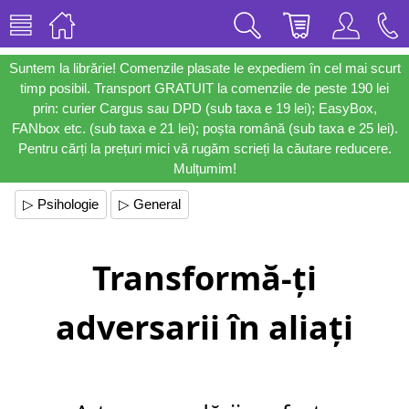
Suntem la librărie! Comenzile plasate le expediem în cel mai scurt
timp posibil. Transport GRATUIT la comenzile de peste 190 lei
prin: curier Cargus sau DPD (sub taxa e 19 lei); EasyBox,
FANbox etc. (sub taxa e 21 lei); poșta română (sub taxa e 25 lei).
Pentru cărți la prețuri mici vă rugăm scrieți la căutare reducere.
Mulțumim!
▷ Psihologie
▷ General
Transformă-ți
adversarii în aliați