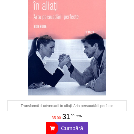
Transformă-ți adversarii în aliați: Arta persuadării perfecte
31
.50
RON
35.00
Cumpără