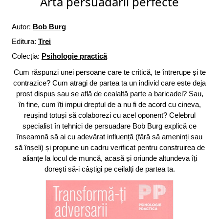
Arta persuadării perfecte
Autor:
Bob Burg
Editura:
Trei
Colecția:
Psihologie practică
Cum răspunzi unei persoane care te critică, te întrerupe și te
contrazice? Cum atragi de partea ta un individ care este deja
prost dispus sau se află de cealaltă parte a baricadei? Sau,
în fine, cum îți impui dreptul de a nu fi de acord cu cineva,
reușind totuși să colaborezi cu acel oponent? Celebrul
specialist în tehnici de persuadare Bob Burg explică ce
înseamnă să ai cu adevărat influență (fără să ameninți sau
să înșeli) și propune un cadru verificat pentru construirea de
alianțe la locul de muncă, acasă și oriunde altundeva îți
dorești să-i câștigi pe ceilalți de partea ta.