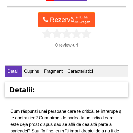
în librăria
Rezervă
din
Brașov
0
review-uri
Detalii
Cuprins
Fragment
Caracteristici
Detalii:
Cum răspunzi unei persoane care te critică, te întrerupe și
te contrazice? Cum atragi de partea ta un individ care
este deja prost dispus sau se află de cealaltă parte a
baricadei? Sau, în fine, cum îți impui dreptul de a nu fi de