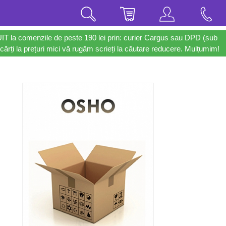
UIT la comenzile de peste 190 lei prin: curier Cargus sau DPD (sub
cărți la prețuri mici vă rugăm scrieți la căutare reducere. Mulțumim!