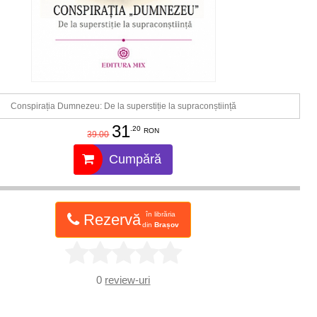
Conspirația Dumnezeu: De la superstiție la supraconștiință
31
.20
RON
39.00
Cumpără
în librăria
Rezervă
din
Brașov
0
review-uri