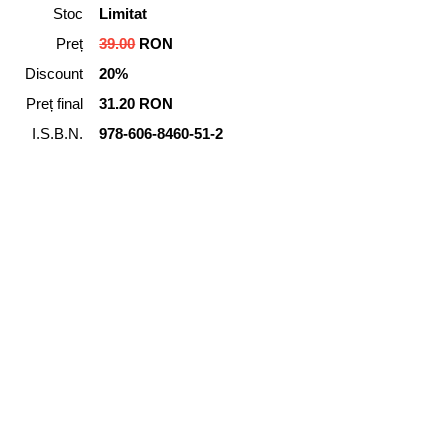
Stoc
Limitat
Preț
39.00
RON
Discount
20%
Preț final
31.20 RON
I.S.B.N.
978-606-8460-51-2