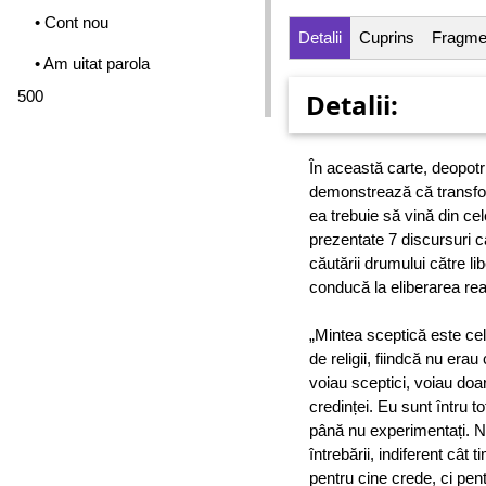
• Cont nou
Detalii
Cuprins
Fragme
• Am uitat parola
500
Detalii:
În această carte, deopotr
demonstrează că transform
ea trebuie să vină din cel
prezentate 7 discursuri c
căutării drumului către li
conducă la eliberarea rea
„Mintea sceptică este ce
de religii, fiindcă nu erau
voiau sceptici, voiau doa
credinței. Eu sunt întru t
până nu experimentați. Nu
întrebării, indiferent cât
pentru cine crede, ci pent