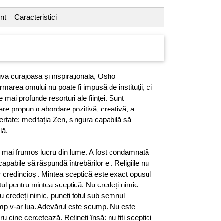
nt
Caracteristici
ivă curajoasă și inspirațională, Osho
area omului nu poate fi impusă de instituții, ci
e mai profunde resorturi ale ființei. Sunt
are propun o abordare pozitivă, creativă, a
bertate: meditația Zen, singura capabilă să
lă.
l mai frumos lucru din lume. A fost condamnată
 capabile să răspundă întrebărilor ei. Religiile nu
r credincioși. Mintea sceptică este exact opusul
otul pentru mintea sceptică. Nu credeți nimic
 credeți nimic, puneți totul sub semnul
 timp v-ar lua. Adevărul este scump. Nu este
ru cine cercetează. Rețineți însă: nu fiți sceptici