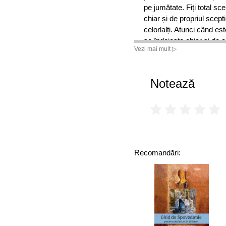
pe jumătate. Fiți total sc
chiar și de propriul scept
celorlalți. Atunci când es
se îndoiește chiar și de e
Vezi mai mult ▷
îndoială, fiindcă ar înse
credinciosului.
Dacă reușiți să puneți sub
Notează
este departe.”
Recomandări: