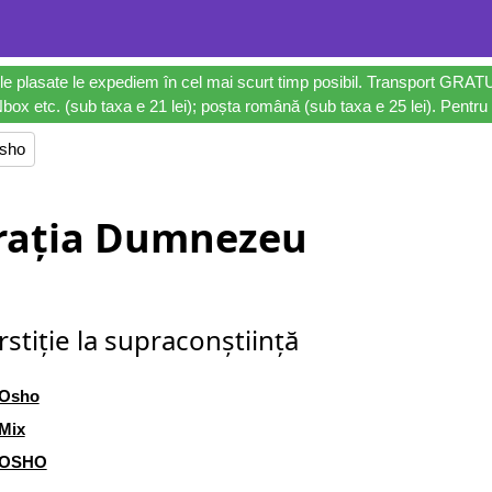
le plasate le expediem în cel mai scurt timp posibil. Transport GRAT
ox etc. (sub taxa e 21 lei); poșta română (sub taxa e 25 lei). Pentru 
sho
rația Dumnezeu
stiție la supraconștiință
Osho
Mix
OSHO