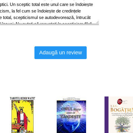
eptici. Un sceptic total este unul care se îndoiește
icism, la fel cum se îndoiește de credințele
te total, scepticismul se autodevorează, întrucât
l însuși. Nu puteți să renunțați la scepticism fără
mna să împărtășiți punctul de vedere al
 semnul întrebării scepticul din voi, misticul nu
Adaugă un review