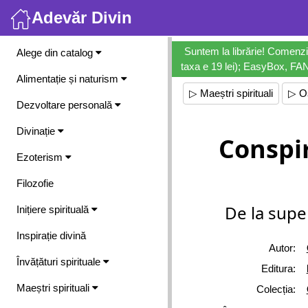
Adevăr Divin
Meniu
Suntem la librărie! Comenzi
Alege din catalog
taxa e 19 lei); EasyBox, FANb
Alimentație și naturism
▷ Maeștri spirituali
▷ O
Dezvoltare personală
Divinație
Conspi
Ezoterism
Filozofie
De la super
Inițiere spirituală
Inspirație divină
Autor:
Învățături spirituale
Editura:
Maeștri spirituali
Colecția: