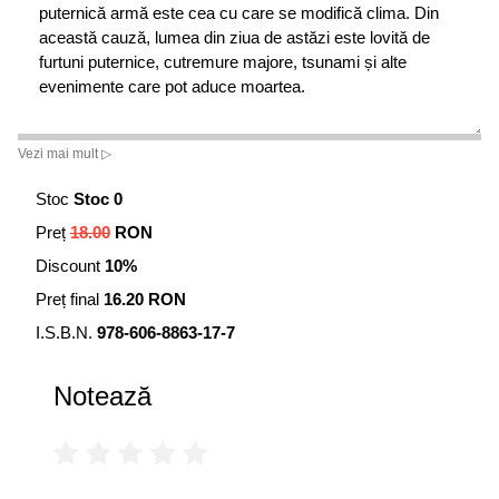
puternică armă este cea cu care se modifică clima. Din
această cauză, lumea din ziua de astăzi este lovită de
furtuni puternice, cutremure majore, tsunami și alte
evenimente care pot aduce moartea.
Vezi mai mult ▷
Stoc
Stoc 0
Preț
18.00
RON
Discount
10%
Preț final
16.20 RON
I.S.B.N.
978-606-8863-17-7
Notează