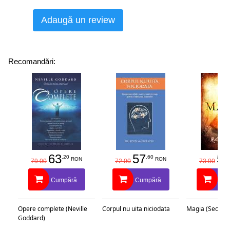
Adaugă un review
Recomandări:
63
57
58
.20
.60
RON
RON
79.00
72.00
73.00
Cumpără
Cumpără
Cu
Opere complete (Neville
Corpul nu uita niciodata
Magia (Secretu
Goddard)