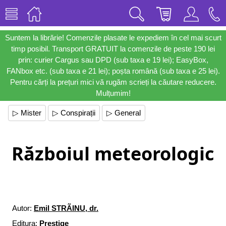
Suntem la librărie! Comenzile plasate le expediem în cel mai scurt
timp posibil. Transport GRATUIT la comenzile de peste 190 lei
prin: curier Cargus sau DPD (sub taxa e 19 lei); EasyBox,
FANbox etc. (sub taxa e 21 lei); poșta română (sub taxa e 25 lei).
Pentru cărți la prețuri mici vă rugăm scrieți la căutare reducere.
Mulțumim!
▷ Mister
▷ Conspirații
▷ General
Războiul meteorologic
Autor:
Emil STRÃINU, dr.
Editura:
Prestige