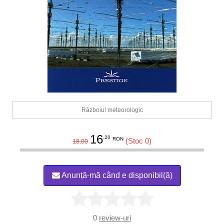
Războiul meteorologic
16
.20
RON
(Stoc 0)
18.00
Anunță-mă când e disponibil(ă)
0
review-uri