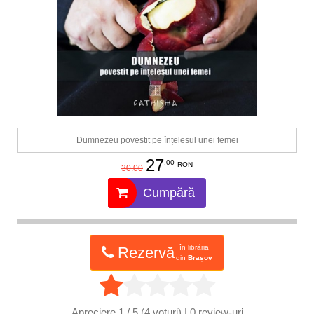
Dumnezeu povestit pe înțelesul unei femei
27
.00
RON
30.00
Cumpără
în librăria
Rezervă
din
Brașov
Apreciere
1 / 5 (4 voturi) | 0
review-uri