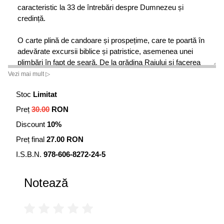
caracteristic la 33 de întrebări despre Dumnezeu și
credință.
O carte plină de candoare și prospețime, care te poartă în
adevărate excursii biblice și patristice, asemenea unei
plimbări în fapt de seară. De la grădina Raiului și facerea
lumii pînă la stihiile care ajung să se răzbune pe oameni,
Vezi mai mult ▷
întrebările te mențin într-o așteptare plină de emoții și
Stoc
Limitat
încîntare intelectuală. O poveste despre zodii și
genealogii, spaime și prejudecăți, iubire și trădare, scrisă
Preț
30.00
RON
cu iscusința unui romancier și delicatețea unui poet.
Discount
10%
Referințele la texte vechi și comentariile de mare finețe
teologică descoperă un Dumnezeu plin de iubire și explică
Preț final
27.00 RON
în cuvinte simple marile contradicții reproșate Bibliei.
I.S.B.N.
978‑606‑8272‑24‑5
Ieromonahul Savatie Baștovoi este un scriitor, poet,
Notează
traducător și editor român născut în Chișinău. Este autorul
a peste douăzeci de cărți vîndute într-un tiraj cumulat de
aproape jumătate de milion de exemplare. Este unul dintre
cei 27 de scriitori români contemporani care au