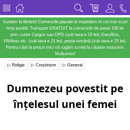
Suntem la librărie! Comenzile plasate le expediem în cel mai scurt
timp posibil. Transport GRATUIT la comenzile de peste 190 lei
prin: curier Cargus sau DPD (sub taxa e 19 lei); EasyBox,
FANbox etc. (sub taxa e 21 lei); poșta română (sub taxa e 25 lei).
Pentru cărți la prețuri mici vă rugăm scrieți la căutare reducere.
Mulțumim!
▷ Religie
▷ Creștinism
▷ General
Dumnezeu povestit pe
înțelesul unei femei