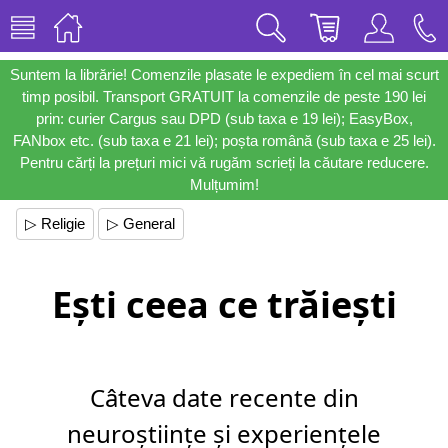
Suntem la librărie! Comenzile plasate le expediem în cel mai scurt
timp posibil. Transport GRATUIT la comenzile de peste 190 lei
prin: curier Cargus sau DPD (sub taxa e 19 lei); EasyBox,
FANbox etc. (sub taxa e 21 lei); poșta română (sub taxa e 25 lei).
Pentru cărți la prețuri mici vă rugăm scrieți la căutare reducere.
Mulțumim!
▷ Religie
▷ General
Ești ceea ce trăiești
Câteva date recente din
neuroștiințe și experiențele