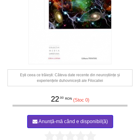
Ești ceea ce trăiești: Câteva date recente din neuroștiințe și
experiențele duhovnicești ale Filocaliei
22
.00
RON
(Stoc 0)
Anunță-mă când e disponibil(ă)