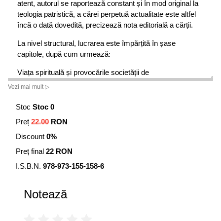
atent, autorul se raportează constant și în mod original la
teologia patristică, a cărei perpetuă actualitate este altfel
încă o dată dovedită, precizează nota editorială a cărții.
La nivel structural, lucrarea este împărțită în șase
capitole, după cum urmează:
Viața spirituală și provocările societății de
consum;Valoarea afecțiunii materne;Viața spirituală în
Vezi mai mult ▷
societatea contemporană;Viața lăuntrică și înnoirea
vieții;Starea de bine. Considerații teologice și explorări
Stoc
Stoc 0
neuroștiințifice;Taina persoanei. Provocări de ultimă oră
Preț
22.00
RON
pentru neuroștiințele vieții spirituale și posibile răspunsuri
Discount
0%
filocalice cu valențe terapeutice.
Preț final
22 RON
I.S.B.N.
978-973-155-158-6
Notează