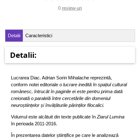
0
review-uri
Detalii
Caracteristici
Detalii:
Lucrarea Diac. Adrian Sorin Mihalache reprezintă,
conform notei editoriale
o lucrare inedită în spa
ț
iul cultural
românesc, întrucât în paginile ei este pentru prima dată
creionată o paralelă între cercetările din domeniul
neuro
ș
tiin
ț
elor
ș
i învă
ț
ăturile părin
ț
ilor filocalici.
Volumul este alcătuit din texte publicate în
Ziarul Lumina
în perioada 2011-2016.
În prezentarea datelor științifice pe care le analizează