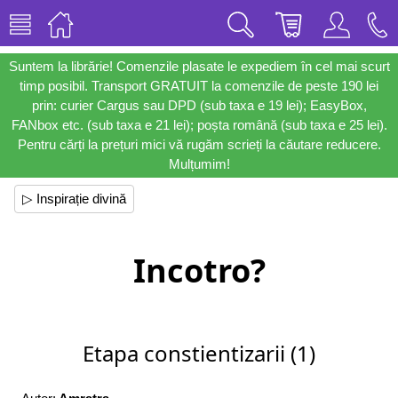
Suntem la librărie! Comenzile plasate le expediem în cel mai scurt
timp posibil. Transport GRATUIT la comenzile de peste 190 lei
prin: curier Cargus sau DPD (sub taxa e 19 lei); EasyBox,
FANbox etc. (sub taxa e 21 lei); poșta română (sub taxa e 25 lei).
Pentru cărți la prețuri mici vă rugăm scrieți la căutare reducere.
Mulțumim!
▷ Inspirație divină
Incotro?
Etapa constientizarii (1)