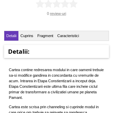
0
review-uri
Detalii
Cuprins
Fragment
Caracteristici
Detalii:
Cartea contine redresarea modului in care oamenii trebuie
sa-si modifice gandirea in concordanta cu vremurile de
acum. Intrarea in Etapa Constientizarii a inceput deja.
Etapa Constientizarii este ultima fila care incheie ciclul
primar de transformare a civilizatiei umane pe planeta
Pamant.
Cartea este scrisa prin channeling si cuprinde modul in
care orice om trebuie sa reinvete sa gandeasca.