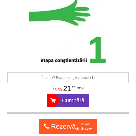
Încotro? Etapa conștientizării (1)
21
.20
RON
26.50
Cumpără
în librăria
Rezervă
din
Brașov