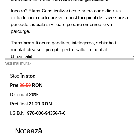
Incotro? Etapa Constientizarii este prima carte dintr-un
ciclu de cinci carti care vor constitui ghidul de traversare a
perioadei actuale si viitoare pe care omerirea le va
parcurge.
Transforma-ti acum gandirea, intelegerea, schimba-ti
mentalitatea si fii pregatit pentru saltul iminent al
Umanitatii!
Vezi mai mult ▷
Cartea a fost scrisa ca mesajele noastre sa ajunga la voi,
cei care trebuie sa luati foarte in serios viitorul inevitabil al
Stoc
În stoc
transformarii voastre.
Preț
26.50
RON
Echipa de monitorizarea a evolutiei planetei Pamant.
Discount
20%
Preț final
21.20 RON
Cartile din Ciclul Etapa Constientizarii, respectiv: Incotro,
Directia, Desprinderea, Acum si Obiectivul, au rol de
I.S.B.N.
978-606-94356-7-0
recorectare a gandirii si de schimbare a mentalitatii.
Fiecare capitol reprezinta o explicatie, o clarificare a
Notează
modului cum trebuie interpretat subiectul respectiv. Desi
nu au legatura unele cu altele, capitolele cuprinse in carti