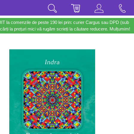
UIT la comenzile de peste 190 lei prin: curier Cargus sau DPD (sub
cărți la prețuri mici vă rugăm scrieți la căutare reducere. Mulțumim!