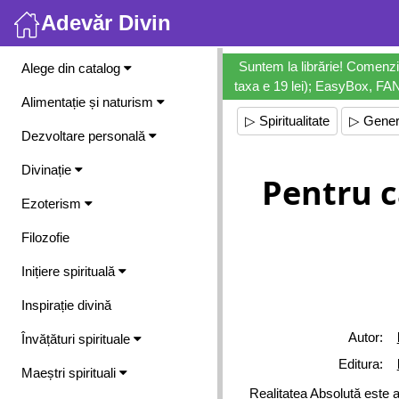
Adevăr Divin
Meniu
Suntem la librărie! Comenzi
Alege din catalog
taxa e 19 lei); EasyBox, FANb
Alimentație și naturism
▷ Spiritualitate
▷ Gener
Dezvoltare personală
Divinație
Pentru c
Ezoterism
Filozofie
Inițiere spirituală
Inspirație divină
Autor:
Învățături spirituale
Editura:
Maeștri spirituali
Realitatea Absolută este a