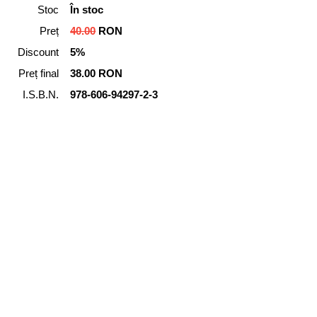
Stoc
În stoc
Preț
40.00
RON
Discount
5%
Preț final
38.00 RON
I.S.B.N.
978-606-94297-2-3