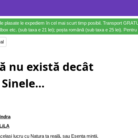
le plasate le expediem în cel mai scurt timp posibil. Transport GRAT
ox etc. (sub taxa e 21 lei); poșta română (sub taxa e 25 lei). Pentru 
al
ă nu există decât
Sinele…
Indra
LiLA
celași lucru cu Natura ta reală, sau Esența minții,