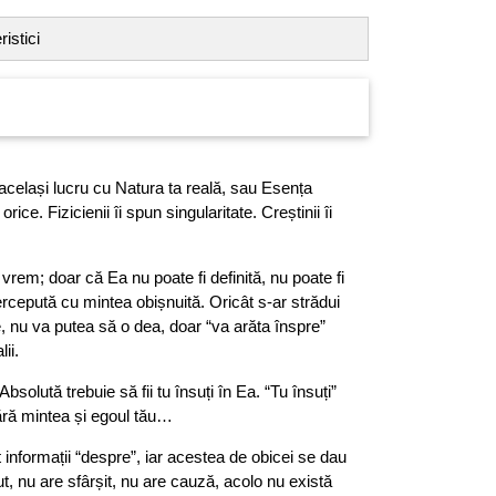
istici
același lucru cu Natura ta reală, sau Esența
rice. Fizicienii îi spun singularitate. Creștinii îi
em; doar că Ea nu poate fi definită, nu poate fi
ercepută cu mintea obișnuită. Oricât s-ar strădui
e, nu va putea să o dea, doar “va arăta înspre”
ii.
Absolută trebuie să fii tu însuți în Ea. “Tu însuți”
fără mintea și egoul tău…
 informații “despre”, iar acestea de obicei se dau
ut, nu are sfârșit, nu are cauză, acolo nu există