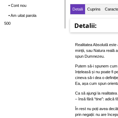
• Cont nou
Detalii
Cuprins
Caracter
• Am uitat parola
500
Detalii:
Realitatea Absolută este 
minții, sau Natura reală a o
spun Dumnezeu.
Putem să-i spunem cum vr
înțeleasă și nu poate fi p
cineva să-i dea o definiți
Ea, așa cum spun oriental
Ca să ajungi la realitatea 
– însă fără “tine”: adică 
În rest nu poți avea decât
prin negații: nu are încep