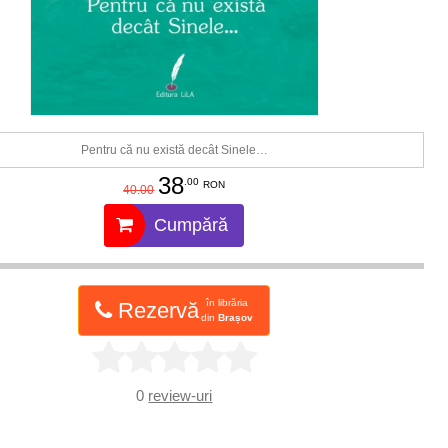
Pentru că nu există decât Sinele…
38
.00
RON
40.00
Cumpără
în librăria
Rezervă
din
Brașov
0
review-uri