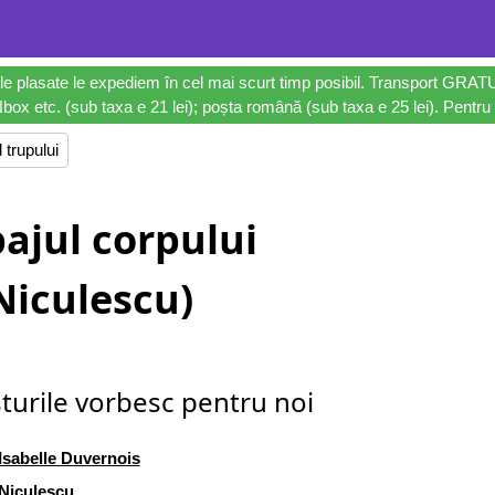
le plasate le expediem în cel mai scurt timp posibil. Transport GRAT
ox etc. (sub taxa e 21 lei); poșta română (sub taxa e 25 lei). Pentru 
 trupului
ajul corpului
Niculescu)
sturile vorbesc pentru noi
Isabelle Duvernois
Niculescu