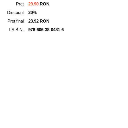
Preț
29.90
RON
Discount
20%
Preț final
23.92 RON
I.S.B.N.
978-606-38-0481-6