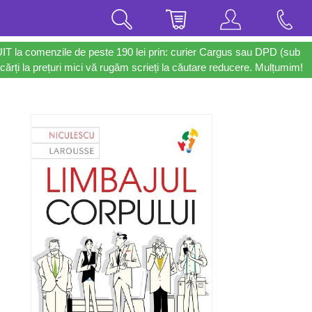
UIT la comenzile de peste 190 lei prin: curier Cargus sau DPD (sub
cărți la prețuri mici vă rugăm scrieți la căutare reducere. Mulțumim!