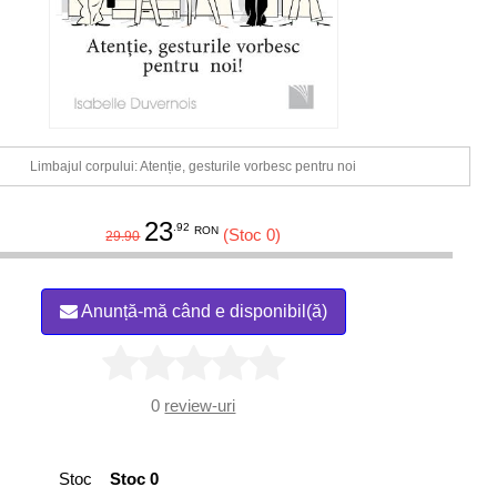
Limbajul corpului: Atenție, gesturile vorbesc pentru noi
23
.92
RON
(Stoc 0)
29.90
Anunță-mă când e disponibil(ă)
0
review-uri
Stoc
Stoc 0