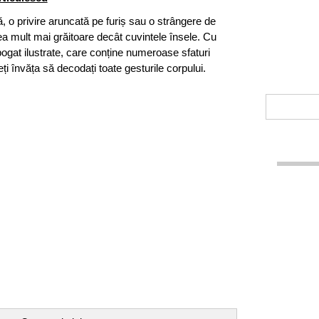
, o privire aruncată pe furiș sau o strângere de
 mult mai grăitoare decât cuvintele însele. Cu
 bogat ilustrate, care conține numeroase sfaturi
eți învăța să decodați toate gesturile corpului.