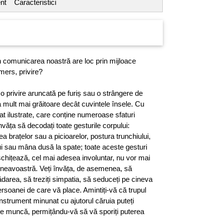
nt
Caracteristici
n comunicarea noastră are loc prin mijloace
mers, privire?
 o privire aruncată pe furiș sau o strângere de
ult mai grăitoare decât cuvintele însele. Cu
gat ilustrate, care conține numeroase sfaturi
învăța să decodați toate gesturile corpului:
rea brațelor sau a picioarelor, postura trunchiului,
ui sau mâna dusă la spate; toate aceste gesturi
schițează, cel mai adesea involuntar, nu vor mai
neavoastră. Veți învăța, de asemenea, să
ădarea, să treziți simpatia, să seduceți pe cineva
 persoanei de care vă place. Amintiți-vă că trupul
strument minunat cu ajutorul căruia puteți
 de muncă, permițându-vă să vă sporiți puterea