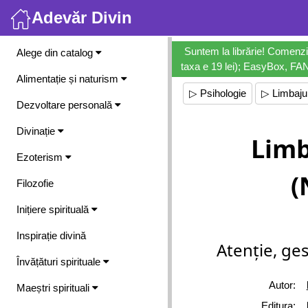
Adevăr Divin
Meniu
Suntem la librărie! Comenzi
Alege din catalog
taxa e 19 lei); EasyBox, FANb
Alimentație și naturism
▷ Psihologie
▷ Limbajul
Dezvoltare personală
Divinație
Limb
Ezoterism
(
Filozofie
Inițiere spirituală
Inspirație divină
Atenție, ge
Învățături spirituale
Autor:
Maeștri spirituali
Editura: