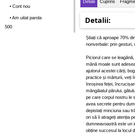
Detalii
Cuprins
Fragme
• Cont nou
• Am uitat parola
Detalii:
500
Știați că aproape 70% di
nonverbale: prin gesturi, 
Piciorul care se leagănă,
mână moale sunt adesea m
ajutorul acestei cărți, bo
practice și mărturii, veți 
înroșirea feței, încrucișa
mângâiatul părului, gâtul
pe care corpul nostru le 
avea secrete pentru dum
depistați minciuna sau tr
ori să îi atrageți atenția
dumneavoastră este un in
obține succesul la locul