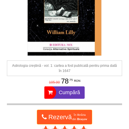
Astrologia creștină - vol. 1: cartea a fost publicată pentru prima dată
în 1647
78
.75
RON
105.00
Cumpără
în librăria
Rezervă
din
Brașov