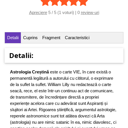
Apreciere
5 / 5 (1 voturi) | 0
review-uri
Detalii
Cuprins
Fragment
Caracteristici
Detalii:
Astrologia Creștină
este o carte VIE, în care există o
permanentă legătură a autorului cu cititorul, o exprimare
de la suflet la suflet. William Lilly nu redactează o carte
seacă, rece, el este într-un continuu act de comunicare,
de transmitere, de încredințare directă a propriei
experiențe acelora care cu adevărat sunt Aspiranți și
slujitori ai Artei. Rigoarea științifică, argumentul astrologie,
reperele astronomice sunt tot atâtea dovezi că Arta
(astrologia) nu are nimic satanic în ea, nimic diavolesc, ci