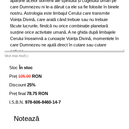
aparține acelor domenii ale spiritului și cugetului uman pe
care Dumnezeu ni le-a dăruit ca ele sa fie folosite în binele
nostru. Astrologia este limbajul Cerului care transmite
Voința Divină, care arată când trebuie sau nu trebuie
făcute lucrurile, fiindcă nu orice combinație planetară
susține orice activitate umană. A ne ghida după limbajele
Cerului înseamnă a cunoaște Voința Divină, momentele în
care Dumnezeu ne ajută direct în cutare sau cutare
acțiune.
Vezi mai mult ▷
Lilly nu spune asta explicit, dar adevăratul astrolog, pentru
care planetele sunt ființe vii, cunoaște asta și știe că
Stoc
În stoc
folosește Arta cu susținere divină directă.
Preț
105.00
RON
Discount
25%
Preț final
78.75 RON
I.S.B.N.
978-606-8460-14-7
Notează