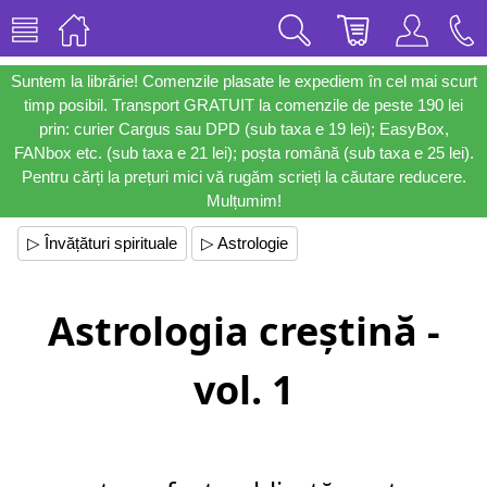
Suntem la librărie! Comenzile plasate le expediem în cel mai scurt
timp posibil. Transport GRATUIT la comenzile de peste 190 lei
prin: curier Cargus sau DPD (sub taxa e 19 lei); EasyBox,
FANbox etc. (sub taxa e 21 lei); poșta română (sub taxa e 25 lei).
Pentru cărți la prețuri mici vă rugăm scrieți la căutare reducere.
Mulțumim!
▷ Învățături spirituale
▷ Astrologie
Astrologia creștină -
vol. 1