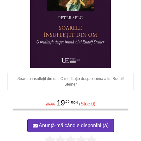
Soarele însuflețit din om: O meditație despre inimă a lui Rudolf
Steiner
19
.50
RON
(Stoc 0)
25.00
Anunță-mă când e disponibil(ă)