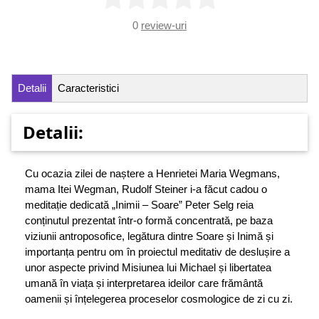
0
review-uri
Detalii
Caracteristici
Detalii:
Cu ocazia zilei de naștere a Henrietei Maria Wegmans,
mama Itei Wegman, Rudolf Steiner i-a făcut cadou o
meditație dedicată „Inimii – Soare” Peter Selg reia
conținutul prezentat într-o formă concentrată, pe baza
viziunii antroposofice, legătura dintre Soare și Inimă și
importanța pentru om în proiectul meditativ de deslușire a
unor aspecte privind Misiunea lui Michael și libertatea
umană în viața și interpretarea ideilor care frământă
oamenii și înțelegerea proceselor cosmologice de zi cu zi.