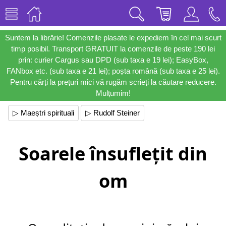
Suntem la librărie! Comenzile plasate le expediem în cel mai scurt
timp posibil. Transport GRATUIT la comenzile de peste 190 lei
prin: curier Cargus sau DPD (sub taxa e 19 lei); EasyBox,
FANbox etc. (sub taxa e 21 lei); poșta română (sub taxa e 25 lei).
Pentru cărți la prețuri mici vă rugăm scrieți la căutare reducere.
Mulțumim!
▷ Maeștri spirituali
▷ Rudolf Steiner
Soarele însuflețit din
om