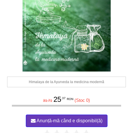
Himalaya de la Ayurveda la medicina modernă
25
.37
RON
(Stoc 0)
31.71
Anunță-mă când e disponibil(ă)