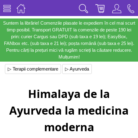
Suntem la librărie! Comenzile plasate le expediem în cel mai scurt
timp posibil. Transport GRATUIT la comenzile de peste 190 lei
prin: curier Cargus sau DPD (sub taxa e 19 lei); EasyBox,
FANbox etc. (sub taxa e 21 lei); poșta română (sub taxa e 25 lei).
Pentru cărți la prețuri mici vă rugăm scrieți la căutare reducere.
Mulțumim!
▷ Terapii complementare
▷ Ayurveda
Himalaya de la
Ayurveda la medicina
moderna