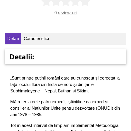
0
review-uri
Detalii
Caracteristici
Detalii:
„Sunt printre puținii români care au cunoscut și cercetat la
fața locului flora din India de nord și din țările
Subhimalayene – Nepal, Buthan și Sikim.
Mă refer la cele patru expediții științifice ca expert și
consilier al Națiunilor Unite pentru dezvoltare (ONUDI) din
anii 1978 – 1985.
Tot în acest interval de timp am implementat Metodologia