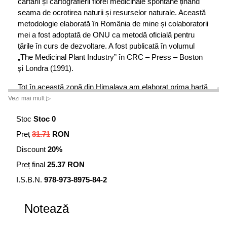
cartării și cartografierii florei medicinale spontane ținând
seama de ocrotirea naturii și resurselor naturale. Această
metodologie elaborată în România de mine și colaboratorii
mei a fost adoptată de ONU ca metodă oficială pentru
țările în curs de dezvoltare. A fost publicată în volumul
„The Medicinal Plant Industry” în CRC – Press – Boston
și Londra (1991).
Tot în această zonă din Himalaya am elaborat prima hartă
privind răspândirea plantelor medicinale.
Vezi mai mult ▷
În ultimii doi ani (1984 - 1985) sediul meu temporar a fost
Stoc
Stoc 0
la Kathmandu, unde am definitivat proiectul meu de
Preț
31.71
RON
înființare a primei unități de producție, prin prelucrarea
Discount
20%
plantelor medicinale și aromatice sub formă finită. Am
predat partenerilor mei nepalezi 50 formule de produse
Preț final
25.37 RON
naturale, tincturi, comprimate, capsule și preparat de uz
I.S.B.N.
978-973-8975-84-2
extern. Toate aceste produse fitofarmaceutice au la bază
concepțiile tradiționale ale medicinii tibetane și ayurvedice.
Noutatea a constat în forma de prezentare standardizată
Notează
modernă și controlul exigent al materiilor prime și al